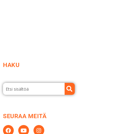
Vastuullisuus
Etsi jälleenmyyjä
Esitteet ja tuotekuvastot
HAKU
SEURAA MEITÄ