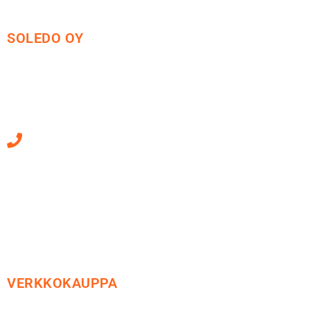
SOLEDO OY
Mäkirinteentie 13
36220 Kangasala
010 470 2790
Sähköpostiosoitteet
ovat muotoa
etunimi.sukunimi@soledo.fi
VERKKOKAUPPA