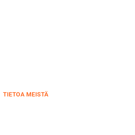
Maksu ja toimitus
Peruutusoikeus
Käyttöehdot
Tietosuoja
Yhteystiedot
TIETOA MEISTÄ
Me yrityksenä
Ideat ja ohjeet