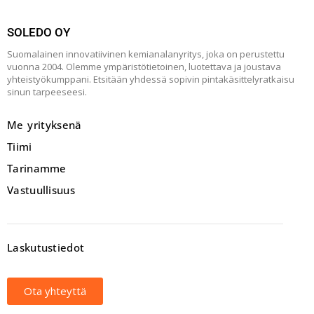
SOLEDO OY
Suomalainen innovatiivinen kemianalanyritys, joka on perustettu
vuonna 2004. Olemme ympäristötietoinen, luotettava ja joustava
yhteistyökumppani. Etsitään yhdessä sopivin pintakäsittelyratkaisu
sinun tarpeeseesi.
Me yrityksenä
Tiimi
Tarinamme
Vastuullisuus
Laskutustiedot
Ota yhteyttä