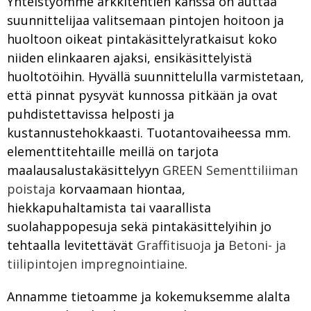
Yhteistyömme arkkitehtien kanssa on auttaa
suunnittelijaa valitsemaan pintojen hoitoon ja
huoltoon oikeat pintakäsittelyratkaisut koko
niiden elinkaaren ajaksi, ensikäsittelyistä
huoltotöihin. Hyvällä suunnittelulla varmistetaan,
että pinnat pysyvät kunnossa pitkään ja ovat
puhdistettavissa helposti ja
kustannustehokkaasti. Tuotantovaiheessa mm.
elementtitehtaille meillä on tarjota
maalausalustakäsittelyyn
GREEN Sementtiliiman
poistaja
korvaamaan hiontaa,
hiekkapuhaltamista tai vaarallista
suolahappopesuja sekä pintakäsittelyihin jo
tehtaalla levitettävät
Graffitisuoja
ja
Betoni- ja
tiilipintojen impregnointiaine
.
Annamme tietoamme ja kokemuksemme alalta