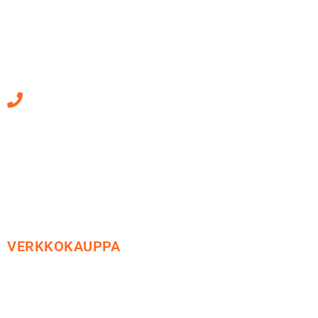
Mäkirinteentie 13
36220 Kangasala
010 470 2790
Sähköpostiosoitteet
ovat muotoa
etunimi.sukunimi@soledo.fi
VERKKOKAUPPA
Maksu ja toimitus