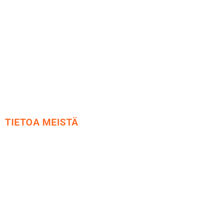
Peruutusoikeus
Käyttöehdot
Tietosuoja
Yhteystiedot
TIETOA MEISTÄ
Me yrityksenä
Ideat ja ohjeet
Vastuullisuus
Etsi jälleenmyyjä