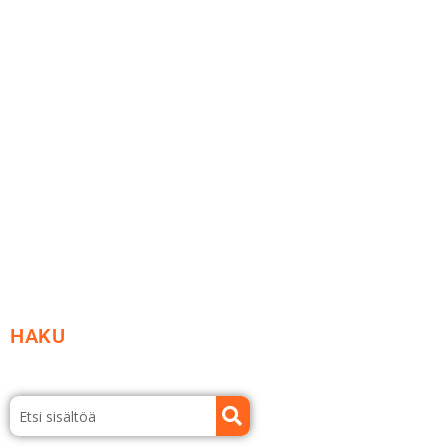
Me yrityksenä
Ideat ja ohjeet
Vastuullisuus
Etsi jälleenmyyjä
Esitteet ja tuotekuvastot
HAKU