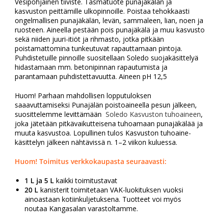
Vesipohjainen tiiviste. Täsmätuote punajäkälän ja
kasvuston peittämille ulkopinnoille. Poistaa tehokkaasti
ongelmallisen punajäkälän, levän, sammaleen, lian, noen ja
ruosteen. Aineella pestään pois punajäkälä ja muu kasvusto
sekä niiden juuri-itiöt ja rihmasto, jotka pitkään
poistamattomina tunkeutuvat rapauttamaan pintoja.
Puhdistetuille pinnoille suositellaan Soledo suojakäsittelyä
hidastamaan mm. betonipinnan rapautumista ja
parantamaan puhdistettavuutta. Aineen pH 12,5
Huom! Parhaan mahdollisen lopputuloksen
saaavuttamiseksi Punajälän poistoaineella pesun jälkeen,
suosittelemme levittämään
Soledo Kasvuston tuhoaineen
,
joka jätetään pitkävaikutteisena tuhoamaan punajäkälää ja
muuta kasvustoa. Lopullinen tulos Kasvuston tuhoaine-
käsittelyn jälkeen nähtävissä n. 1–2 viikon kuluessa.
Huom!
Toimitus verkkokaupasta seuraavasti:
1 L ja 5 L
kaikki toimitustavat
20 L
kanisterit toimitetaan VAK-luokituksen vuoksi
ainoastaan kotiinkuljetuksena. Tuotteet voi myös
noutaa Kangasalan varastoltamme.