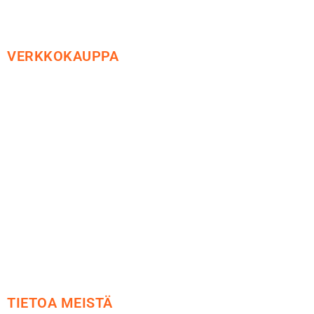
VERKKOKAUPPA
Maksu ja toimitus
Peruutusoikeus
Käyttöehdot
Tietosuoja
Yhteystiedot
TIETOA MEISTÄ