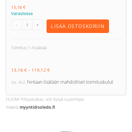
13,18
€
Varastossa
-
+
LISÄÄ OSTOSKORIIN
Toimitus 1-4 päivää
13,18
€
–
119,12
€
hintaan lisätään mahdolliset toimituskulut
sis. ALV
,
HUOM! Yritysasiakas, voit kysyä suurempia
määriä:
:
myynti@soledo.fi