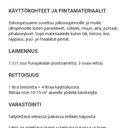
KÄYTTÖKOHTEET JA PINTAMATERIAALIT
Erikoispesuaine soveltuu julkisivupinnoille ja muille
ulkopinnoille kuten parvekkeet, sokkeli, muuri, aita, portaat,
pihakiveykset. Sopii materiaaleille kuten tiili, betoni, kivi,
rappaus, puu- ja maalatut pinnat.
LAIMENNUS
1:3 (1 osa Punajäkälän poistoainetta, 3 osaa vettä)
RIITTOISUUS
1 litra tiivistettä = 4 litraa käyttöliuosta
Riittää noin 10-15 m² alueelle yhdellä käsittelyllä
VARASTOINTI
Säilytettävä viileässä paikassa erillään hapoista.
Säiliö on pidettävä tiiviisti suljettuna kuivassa ja hyvin