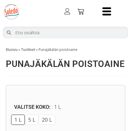
Etusivu
»
Tuotteet
»
Punajäkälän poistoaine
PUNAJÄKÄLÄN POISTOAINE
VALITSE KOKO:
1 L
1 L
5 L
20 L