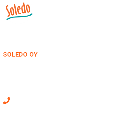
SOLEDO OY
Mäkirinteentie 13
36220 Kangasala
010 470 2790
Sähköpostiosoitteet
ovat muotoa
etunimi.sukunimi@soledo.fi