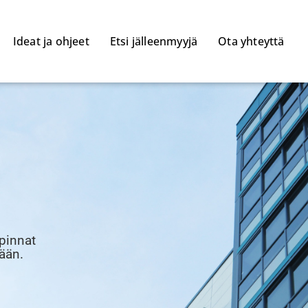
Ideat ja ohjeet
Etsi jälleenmyyjä
Ota yhteyttä
pinnat
kään.