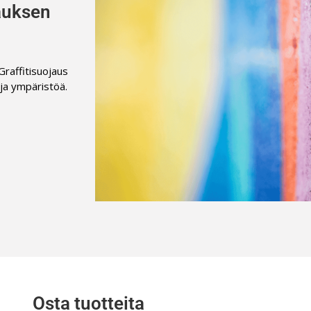
jauksen
 Graffitisuojaus
ja ympäristöä.
Osta tuotteita