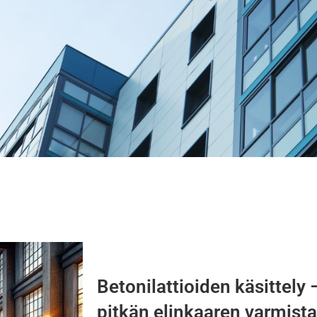
Betonilattioiden käsittely 
pitkän elinkaaren varmist