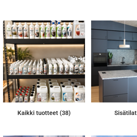
Kaikki tuotteet
(38)
Sisätila