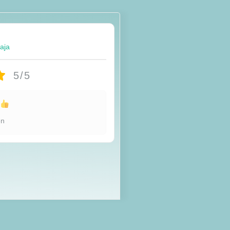
taja
5/5
u
en