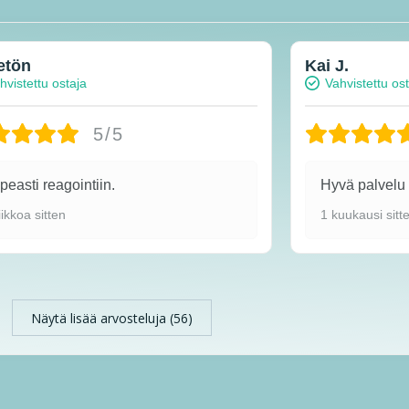
etön
Kai J.
hvistettu ostaja
Vahvistettu os
5/5
easti reagointiin.
Hyvä palvel
iikkoa sitten
1 kuukausi sitt
Näytä lisää arvosteluja (56)