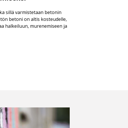
ska sillä varmistetaan betonin
ätön betoni on altis kosteudelle,
htaa halkeiluun, murenemiseen ja