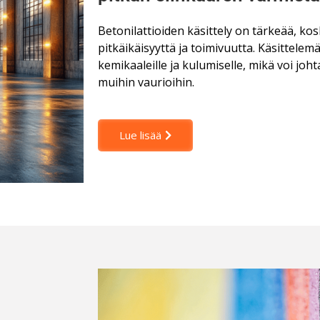
Betonilattioiden käsittely on tärkeää, ko
pitkäikäisyyttä ja toimivuutta. Käsittelem
kemikaaleille ja kulumiselle, mikä voi jo
muihin vaurioihin.
Lue lisää