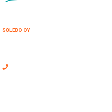
SOLEDO OY
Mäkirinteentie 13
36220 Kangasala
010 470 2790
Sähköpostiosoitteet
ovat muotoa
etunimi.sukunimi@soledo.fi