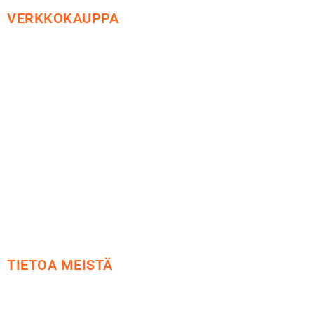
VERKKOKAUPPA
Maksu ja toimitus
Peruutusoikeus
Käyttöehdot
Tietosuoja
Yhteystiedot
TIETOA MEISTÄ
Me yrityksenä