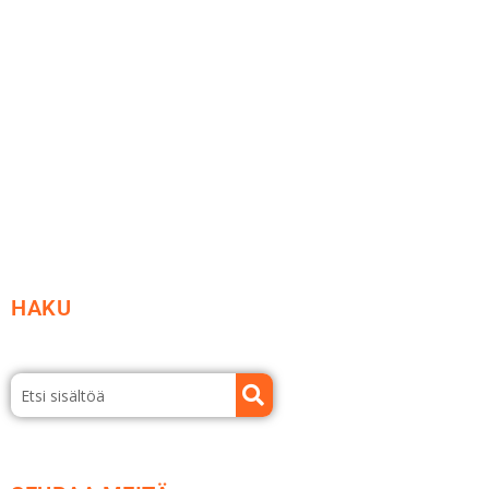
Ideat ja ohjeet
Vastuullisuus
Etsi jälleenmyyjä
Esitteet ja tuotekuvastot
HAKU