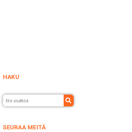
Ideat ja ohjeet
Vastuullisuus
Etsi jälleenmyyjä
Esitteet ja tuotekuvastot
HAKU
SEURAA MEITÄ