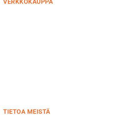
VERKKOKAUPPA
Maksu ja toimitus
Peruutusoikeus
Käyttöehdot
Tietosuoja
Yhteystiedot
TIETOA MEISTÄ
Me yrityksenä