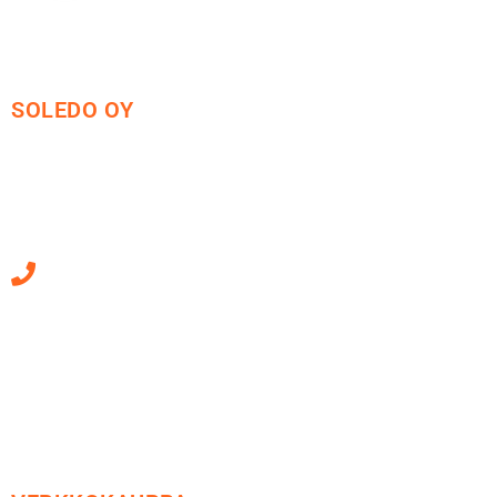
SOLEDO OY
Mäkirinteentie 13
36220 Kangasala
010 470 2790
Sähköpostiosoitteet
ovat muotoa
etunimi.sukunimi@soledo.fi