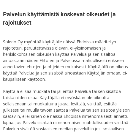
Palvelun käyttämistä koskevat oikeudet ja
rajoitukset
Soledo Oy myöntää käyttäjälle näissä Ehdoissa määritellyn
rajoitetun, peruutettavissa olevan, ei-yksinomaisen ja
henkilökohtaisen oikeuden käyttää Palvelua ja sen sisältöä
ainoastaan näiden Ehtojen ja Palvelussa mahdollisesti erikseen
annettavien ehtojen ja ohjeiden mukaisesti. Käyttäjällä on oikeus
käyttää Palvelua ja sen sisältöä ainoastaan Käyttäjän omaan, ei-
kaupalliseen käyttöön.
Käyttäjä ei saa muokata tai jäljentää Palvelua tai sen sisältöä
taikka niiden osaa. Käyttäjällä ei myöskään ole oikeutta
sellaisenaan tai muokattuna jakaa, levittää, välittää, esittää
julkisesti tai muulla tavoin saattaa Palvelua tai sen sisältöä yleisön
saataviin, ellei siihen ole näissä Ehdoissa nimenomaisesti annettu
lupaa. Jos Palvelu sisältää nimenomaisen mahdollisuuden välittää
Palvelun sisältöä sosiaalisen median palveluihin (ns. sosiaalisen