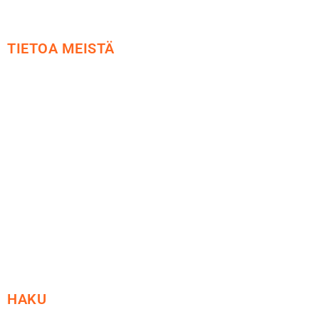
TIETOA MEISTÄ
Me yrityksenä
Ideat ja ohjeet
Vastuullisuus
Etsi jälleenmyyjä
Esitteet ja tuotekuvastot
HAKU