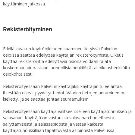
käyttäminen jatkossa.
Rekisteröityminen
Edellä kuvatun käyttöoikeuden saaminen tietyissä Palvelun
osioissa saattaa edellyttää käyttäjän rekisteröitymistä. Oikeus
käyttää rekisteröintiä edellyttäviä osioita voidaan rajata
koskemaan ainoastaan luonnollisia henkilöitä tai oikeushenkilöitä
osiokohtaisesti.
Rekisteröityessään Palvelun käyttäjäksi käyttäjän tulee antaa
itsestään oikeat pyydetyt tiedot. Väärien tietojen antaminen on
kielletty, ja se saattaa johtaa seuraamuksiin.
Rekisteröityessään käyttäjä valitsee itselleen käyttäjätunnuksen ja
salasanan. Käyttäjä on vastuussa salasanan huolellisesta
säilyttämisestä ja salassapidosta ja vastaa kaikesta
käyttäjätunnuksillaan tapahtuvasta asioinnista Palvelussa.