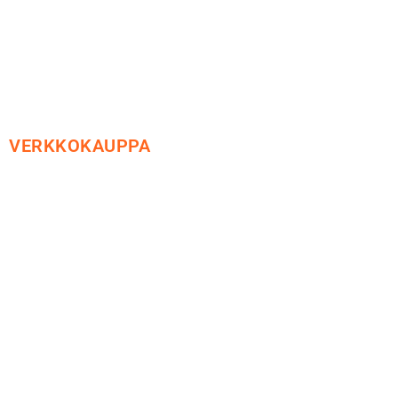
ovat muotoa
etunimi.sukunimi@soledo.fi
VERKKOKAUPPA
Maksu ja toimitus
Peruutusoikeus
Käyttöehdot
Tietosuoja
Yhteystiedot