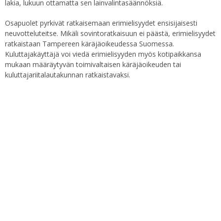
lakia, lukuun ottamatta sen lainvalintasäännöksiä.
Osapuolet pyrkivät ratkaisemaan erimielisyydet ensisijaisesti
neuvotteluteitse. Mikäli sovintoratkaisuun ei päästä, erimielisyydet
ratkaistaan Tampereen käräjäoikeudessa Suomessa.
Kuluttajakäyttäjä voi viedä erimielisyyden myös kotipaikkansa
mukaan määräytyvän toimivaltaisen käräjäoikeuden tai
kuluttajariitalautakunnan ratkaistavaksi.