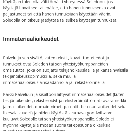
Käyttäjän tulee olla välittömästi yhteydessä Soledoon, jos
käyttäjä havaitsee tai epäilee, että hänen tunnuksensa ovat
paljastuneet tai että hänen tunnuksiaan käytetään väärin.
Soledolla on oikeus jäädyttää tai sulkea käyttäjän tunnukset.
Immateriaalioikeudet
Palvelu ja sen sisältö, kuten tekstit, kuvat, tuotetiedot ja
tunnukset ovat Soledon tai sen yhteistyökumppaneiden
omaisuutta, joka on suojattu tekijänoikeuslaeilla ja kansainvälisillä
tekijänoikeussopimuksilla, sekä muulla
immateriaalioikeuslainsäädännöllä ja -rekisteröinneillä.
Kaikki Palveluun ja sisältöön liittyvät immateriaalioikeudet (kuten
tekijänoikeudet, rekisteröidyt ja rekisteröimättömät tavaramerkki-
ja mallioikeudet, domain-nimet, patentit, tietokantaoikeudet sekä
liikesalaisuudet) ja niiden käytöstä seuraava goodwill-arvo
kuuluvat Soledolle tai sen yhteistyökumppaneille. Soledo ei
myönnä käyttäjälle mitään suoria tai epäsuoria oikeuksia