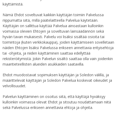
käyttämistä.
Nämä Ehdot soveltuvat kaikkiin käyttäjän toimiin Palvelussa
riippumatta siitä, millä päätelaitteella Palvelua käytetään.
Käyttäjän on sallittua käyttää Palvelua ainoastaan kulloinkin
voimassa olevien Ehtojen ja soveltuvan lainsäädännön sekä
hyvän tavan mukaisesti. Palvelu voi lisäksi sisältää osioita tai
toimintoja (kuten verkkokauppa), joiden käyttämiseen sovelletaan
näiden Ehtojen lisäksi Palvelussa erikseen annettavia erityisehtoja
tai -ohjeita, ja niiden käyttäminen saattaa edellyttää
rekisteröitymistä. Jokin Palvelun sisältö saattaa olla vain joidenkin
maantieteellisten alueiden asukkaiden saatavilla.
Ehdot muodostavat sopimuksen käyttäjän ja Soledon välillä, ja
määrittelevät käyttäjän ja Soledon Palvelua koskevat oikeudet ja
velvollisuudet.
Palvelun käyttäminen on osoitus siitä, että käyttäjä hyväksyy
kulloinkin voimassa olevat Ehdot ja sitoutuu noudattamaan niitä
sekä Palvelussa erikseen annettavia ehtoja ja ohjeita.