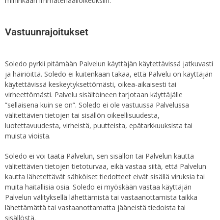
mihinkään immateriaalioikeuksiin.
Vastuunrajoitukset
Soledo pyrkii pitämään Palvelun käyttäjän käytettävissä jatkuvasti
ja häiriöittä. Soledo ei kuitenkaan takaa, että Palvelu on käyttäjän
käytettävissä keskeytyksettömästi, oikea-aikaisesti tai
virheettömästi. Palvelu sisältöineen tarjotaan käyttäjälle
”sellaisena kuin se on”. Soledo ei ole vastuussa Palvelussa
välitettävien tietojen tai sisällön oikeellisuudesta,
luotettavuudesta, virheistä, puutteista, epätarkkuuksista tai
muista vioista.
Soledo ei voi taata Palvelun, sen sisällön tai Palvelun kautta
välitettävien tietojen tietoturvaa, eikä vastaa siitä, että Palvelun
kautta lähetettävät sähköiset tiedotteet eivät sisällä viruksia tai
muita haitallisia osia. Soledo ei myöskään vastaa käyttäjän
Palvelun välityksellä lähettämistä tai vastaanottamista taikka
lähettämättä tai vastaanottamatta jääneistä tiedoista tai
sisällöstä.