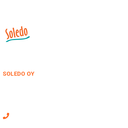
SOLEDO OY
Mäkirinteentie 13
36220 Kangasala
010 470 2790
Sähköpostiosoitteet