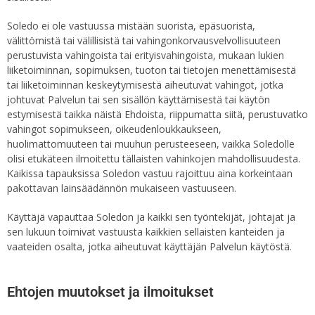
Soledo ei ole vastuussa mistään suorista, epäsuorista,
välittömistä tai välillisistä tai vahingonkorvausvelvollisuuteen
perustuvista vahingoista tai erityisvahingoista, mukaan lukien
liiketoiminnan, sopimuksen, tuoton tai tietojen menettämisestä
tai liiketoiminnan keskeytymisestä aiheutuvat vahingot, jotka
johtuvat Palvelun tai sen sisällön käyttämisestä tai käytön
estymisestä taikka näistä Ehdoista, riippumatta siitä, perustuvatko
vahingot sopimukseen, oikeudenloukkaukseen,
huolimattomuuteen tai muuhun perusteeseen, vaikka Soledolle
olisi etukäteen ilmoitettu tällaisten vahinkojen mahdollisuudesta.
Kaikissa tapauksissa Soledon vastuu rajoittuu aina korkeintaan
pakottavan lainsäädännön mukaiseen vastuuseen.
Käyttäjä vapauttaa Soledon ja kaikki sen työntekijät, johtajat ja
sen lukuun toimivat vastuusta kaikkien sellaisten kanteiden ja
vaateiden osalta, jotka aiheutuvat käyttäjän Palvelun käytöstä.
Ehtojen muutokset ja ilmoitukset