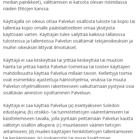
median painikkeet), välittämisen ei katsota olevan ristiriidassa
näiden Ehtojen kanssa.
Käyttäjällä on oikeus ottaa Palvelun sisällöstä tuloste tai kopio tai
tallentaa kopio omalle päätelaitteelleen omaa yksityistä
käyttöään varten. Käyttäjän tulee säilyttää kaikissa tällaisissa
tulosteissa ja tallenteissa Palvelun sisältämät tekijänoikeuksiin ja
muihin oikeuksiin liittyvät ilmoitukset.
Käyttäjä ei saa keskeyttää tai yrittää keskeyttää tai muutoin
häiritä tai yrittää häiritä Palvelun toimintaa tai toisten käyttäjien
mahdollisuutta käyttää Palvelua millään tavoin. Kiellettyjä toimia
ovat esimerkiksi ajastettuja häiriöohjelmia, viruksia tai muuta
Palvelun ohjelmalliseen rakenteeseen vaikuttamaan pystyviä osia
sisältävän aineiston sijoittaminen Palveluun.
Käyttäjä ei saa käyttää Palvelua (a) esiintyäkseen Soledon
edustajana; (b) otsikko- tai tunnistetietojen väärentämiseen tai
käsittelemiseen tavalla, jolla pyritään peittämään Palvelun kautta
välitetyn sisällön alkuperä; (c) muunlaiseen väärien tietojen
antamiseen; (d) muiden käyttäjien henkilötietojen tallentamiseen
tai keräämiseen; (e) roskapostin tai muun luvattoman