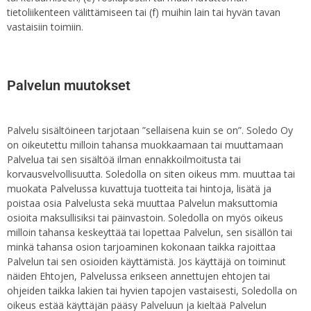
tietoliikenteen välittämiseen tai (f) muihin lain tai hyvän tavan
vastaisiin toimiin.
Palvelun muutokset
Palvelu sisältöineen tarjotaan ”sellaisena kuin se on”. Soledo Oy
on oikeutettu milloin tahansa muokkaamaan tai muuttamaan
Palvelua tai sen sisältöä ilman ennakkoilmoitusta tai
korvausvelvollisuutta. Soledolla on siten oikeus mm. muuttaa tai
muokata Palvelussa kuvattuja tuotteita tai hintoja, lisätä ja
poistaa osia Palvelusta sekä muuttaa Palvelun maksuttomia
osioita maksullisiksi tai päinvastoin. Soledolla on myös oikeus
milloin tahansa keskeyttää tai lopettaa Palvelun, sen sisällön tai
minkä tahansa osion tarjoaminen kokonaan taikka rajoittaa
Palvelun tai sen osioiden käyttämistä. Jos käyttäjä on toiminut
näiden Ehtojen, Palvelussa erikseen annettujen ehtojen tai
ohjeiden taikka lakien tai hyvien tapojen vastaisesti, Soledolla on
oikeus estää käyttäjän pääsy Palveluun ja kieltää Palvelun