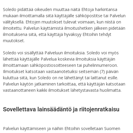
Soledo pidättää oikeuden muuttaa näitä Ehtoja harkintansa
mukaan ilmoittamalla siitä käyttäjälle sähköpostitse tai Palvelun
välityksellä. Ehtojen muutokset tulevat voimaan, kun niistä on
ilmoitettu. Palvelun käyttämistä ilmoitushetken jälkeen pidetään
ilmoituksena siitä, että käyttäjä hyväksyy Ehtoihin tehdyt
muutokset.
Soledo voi sisällyttää Palveluun ilmoituksia. Soledo voi myös
lähettää käyttäjälle Palvelua koskevia ilmoituksia käyttäjän
ilmoittamaan sähköpostiosoitteeseen tai puhelinnumeroon.
Ilmoitukset katsotaan vastaanotetuiksi seitsemän (7) päivän
kuluttua siitä, kun Soledo on ne lähettänyt tai laittanut esille.
Palvelun käytön jatkaminen tarkoittaa, että käyttäjän katsotaan
vastaanottaneen kaikki ilmoitukset lähetystavasta huolimatta.
Sovellettava lainsäädäntö ja riitojenratkaisu
Palvelun käyttämiseen ja näihin Ehtoihin sovelletaan Suomen