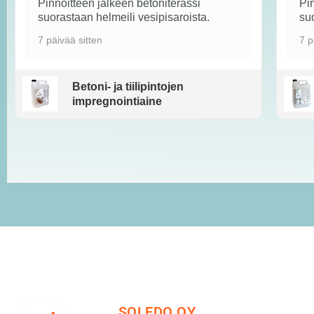
Pinnoitteen jälkeen betoniterassi
Pin
suorastaan helmeili vesipisaroista.
suo
7 päivää sitten
7 p
Betoni- ja tiilipintojen
impregnointiaine
SOLEDO OY