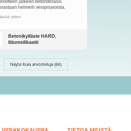
noitteen jälkeen betoniterassi
rastaan helmeili vesipisaroista.
äivää sitten
Betonikylläste HARD,
litiumsilikaatti
Näytä lisää arvosteluja (66)
VERKKOKAUPPA
TIETOA MEISTÄ