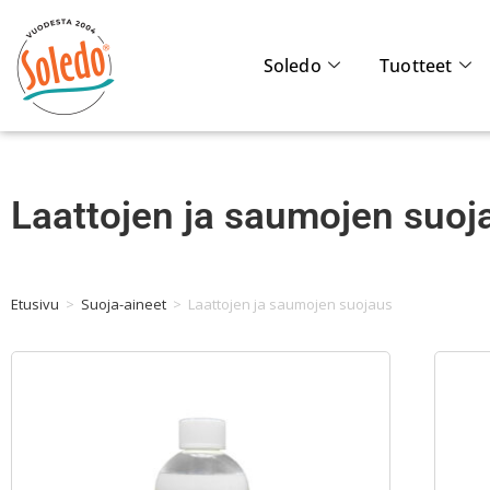
Soledo
Tuotteet
Laattojen ja saumojen suoj
Etusivu
>
Suoja-aineet
>
Laattojen ja saumojen suojaus