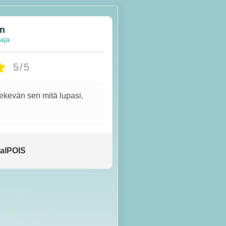
en
taja
5/5
tekevän sen mitä lupasi.
alPOIS