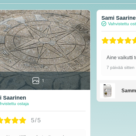
Sami Saarin
Vahvistettu os
Aine vaikutti 
7 päivää sitten
1
Samm
 Saarinen
hvistettu ostaja
5/5