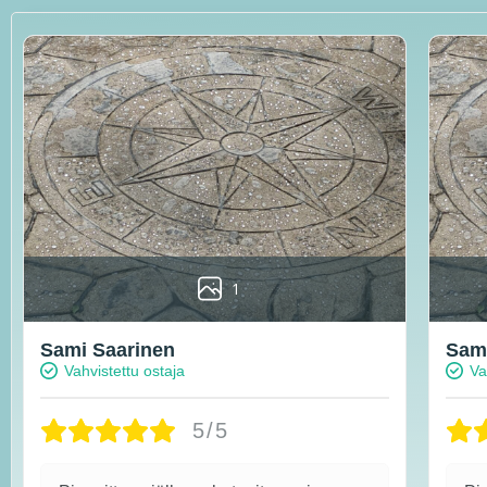
1
Sami Saarinen
Sami
Vahvistettu ostaja
Va
5/5