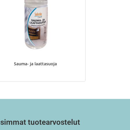
Sauma- ja laattasuoja
simmat tuotearvostelut