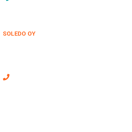
SOLEDO OY
Mäkirinteentie 13
36220 Kangasala
010 470 2790
Sähköpostiosoitteet
ovat muotoa
etunimi.sukunimi@soledo.fi