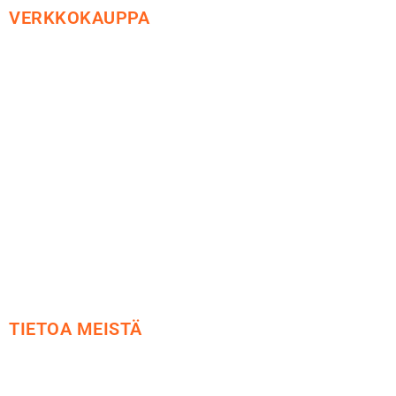
VERKKOKAUPPA
Maksu ja toimitus
Peruutusoikeus
Käyttöehdot
Tietosuoja
Yhteystiedot
TIETOA MEISTÄ
Me yrityksenä