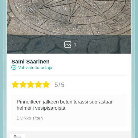
1
Sami Saarinen
Vahvistettu ostaja
5/5
Pinnoitteen jälkeen betoniterassi suorastaan
helmeili vesipisaroista.
1 viikko sitten