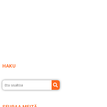
Ideat ja ohjeet
Vastuullisuus
Etsi jälleenmyyjä
Esitteet ja tuotekuvastot
HAKU
SEURAA MEITÄ