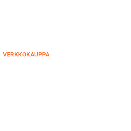
Sähköpostiosoitteet
ovat muotoa
etunimi.sukunimi@soledo.fi
VERKKOKAUPPA
Maksu ja toimitus
Peruutusoikeus
Käyttöehdot
Tietosuoja
Yhteystiedot