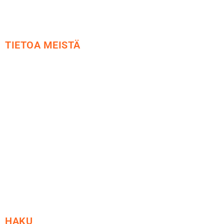
TIETOA MEISTÄ
Me yrityksenä
Ideat ja ohjeet
Vastuullisuus
Etsi jälleenmyyjä
Esitteet ja tuotekuvastot
HAKU