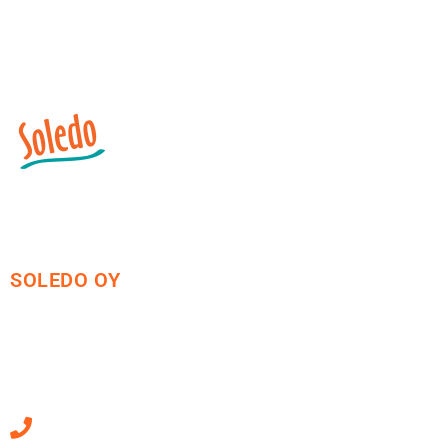
SOLEDO OY
Mäkirinteentie 13
36220 Kangasala
010 470 2790