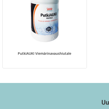
PutkiAUKI Viemärinavaushiutale
Uu