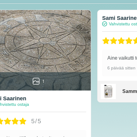
Sami Saarin
Vahvistettu os
Aine vaikutti 
6 päivää sitten
1
Samm
 Saarinen
hvistettu ostaja
5/5