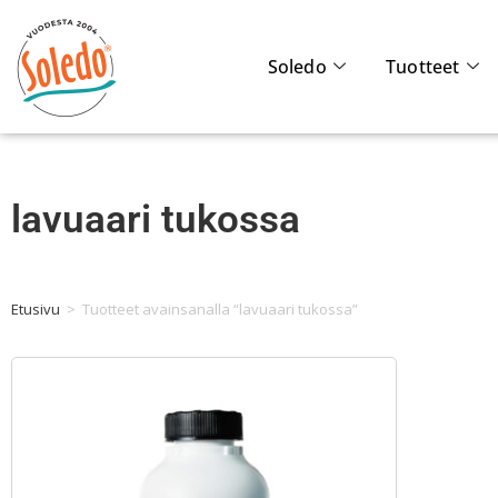
Soledo
Tuotteet
lavuaari tukossa
Etusivu
>
Tuotteet avainsanalla “lavuaari tukossa”