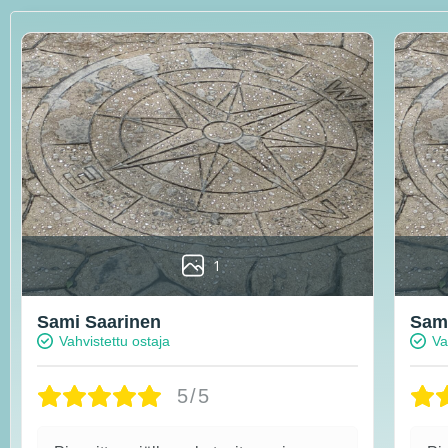
1
Sami Saarinen
Sami
Vahvistettu ostaja
Va
5/5