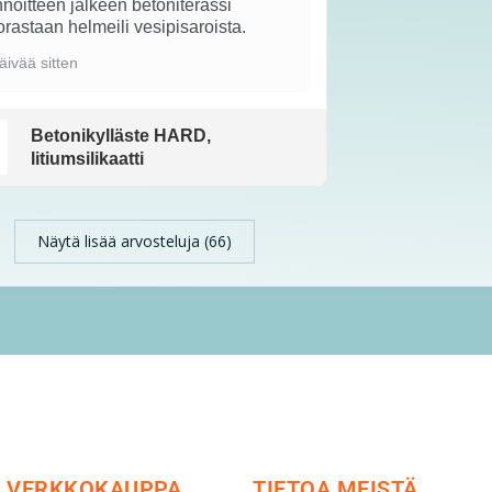
noitteen jälkeen betoniterassi
rastaan helmeili vesipisaroista.
äivää sitten
Betonikylläste HARD,
litiumsilikaatti
Näytä lisää arvosteluja (66)
VERKKOKAUPPA
TIETOA MEISTÄ