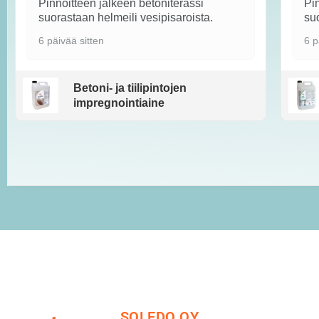
Pinnoitteen jälkeen betoniterassi
Pin
suorastaan helmeili vesipisaroista.
suo
6 päivää sitten
6 p
Betoni- ja tiilipintojen
impregnointiaine
SOLEDO OY