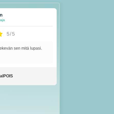
en
taja
5/5
tekevän sen mitä lupasi.
alPOIS