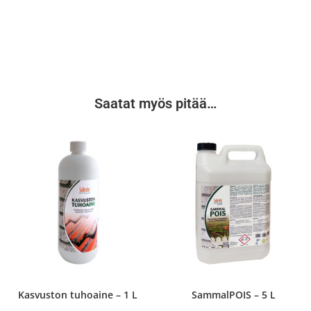
Saatat myös pitää…
Kasvuston tuhoaine – 1 L
SammalPOIS – 5 L