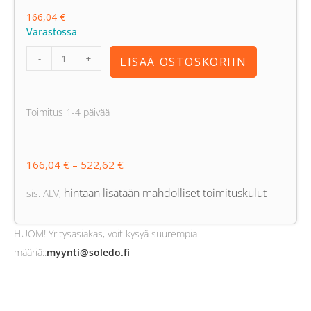
166,04
€
Varastossa
-
+
LISÄÄ OSTOSKORIIN
Toimitus 1-4 päivää
166,04
€
–
522,62
€
hintaan lisätään mahdolliset toimituskulut
sis. ALV
,
HUOM! Yritysasiakas, voit kysyä suurempia
määriä:
:
myynti@soledo.fi