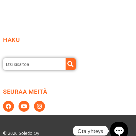
Esitteet ja tuotekuvastot
HAKU
SEURAA MEITÄ
Ota yhteys
© 2026 Soledo Oy