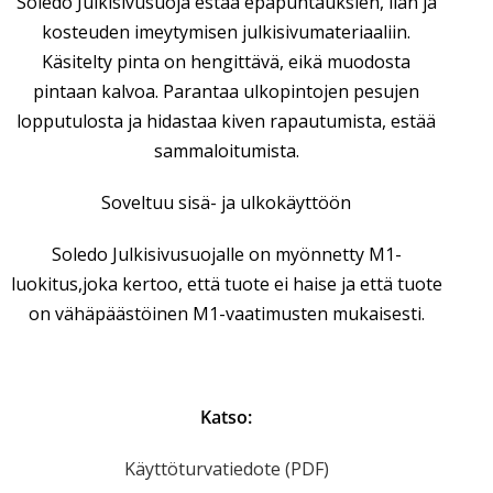
Soledo Julkisivusuoja estää epäpuhtauksien, lian ja
kosteuden imeytymisen julkisivumateriaaliin.
Käsitelty pinta on hengittävä, eikä muodosta
pintaan kalvoa. Parantaa ulkopintojen pesujen
lopputulosta ja hidastaa kiven rapautumista, estää
sammaloitumista.
Soveltuu sisä- ja ulkokäyttöön
Soledo Julkisivusuojalle on myönnetty M1-
luokitus,joka kertoo, että tuote ei haise ja että tuote
on vähäpäästöinen M1-vaatimusten mukaisesti.
Katso:
Käyttöturvatiedote (PDF)