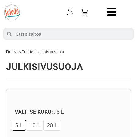
Etusivu
»
Tuotteet
»
Julkisivusuoja
JULKISIVUSUOJA
VALITSE KOKO:
5 L
5 L
10 L
20 L