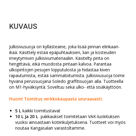
KUVAUS
Julkisivusuoja on kyllästeaine, joka lisää pinnan elinkaari-
ikää. Käsittely estää epäpuhtauksien, lian ja kosteuden
imeytymisen julkisivumateriaaliin. Käsitelty pinta on
hengittävä, eikä muodosta pintaan kalvoa. Parantaa
ulkopintojen pesujen lopputulosta ja hidastaa kiven
rapautumista, estää sammaloitumista. Julkisivusuoja toimii
hyvänä perussuojana Soledo graffitisuojan alla. Tuotteella
on M1-hyväksyntä. Soveltuu sekä ulko- että sisäkäyttöön.
Huom!
Toimitus verkkokaupasta seuraavasti:
5 L
kaikki toimitustavat
10 L ja 20 L
pakkaukset toimitetaan VAK-luokituksen
vuoksi ainoastaan kotiinkuljetuksena. Tuotteet voi myös
noutaa Kangasalan varastoltamme.