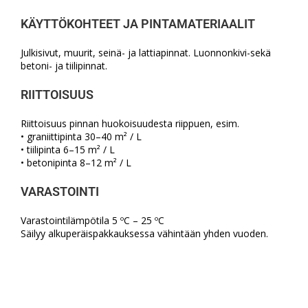
KÄYTTÖKOHTEET JA PINTAMATERIAALIT
Julkisivut, muurit, seinä- ja lattiapinnat. Luonnonkivi-sekä
betoni- ja tiilipinnat.
RIITTOISUUS
Riittoisuus pinnan huokoisuudesta riippuen, esim.
• graniittipinta 30–40 m² / L
• tiilipinta 6–15 m² / L
• betonipinta 8–12 m² / L
VARASTOINTI
Varastointilämpötila 5 ºC – 25 ºC
Säilyy alkuperäispakkauksessa vähintään yhden vuoden.