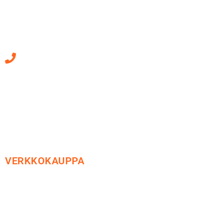
Mäkirinteentie 13
36220 Kangasala
010 470 2790
Sähköpostiosoitteet
ovat muotoa
etunimi.sukunimi@soledo.fi
VERKKOKAUPPA
Maksu ja toimitus
Peruutusoikeus