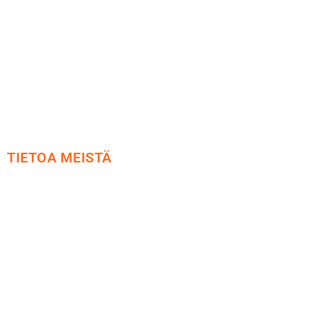
Käyttöehdot
Tietosuoja
Yhteystiedot
TIETOA MEISTÄ
Me yrityksenä
Ideat ja ohjeet
Vastuullisuus
Etsi jälleenmyyjä