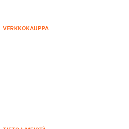
VERKKOKAUPPA
Maksu ja toimitus
Peruutusoikeus
Käyttöehdot
Tietosuoja
Yhteystiedot