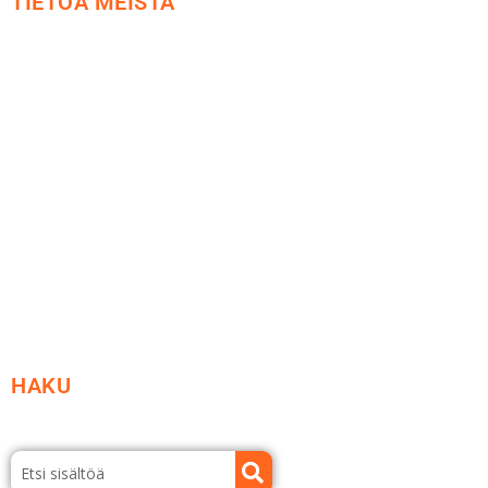
TIETOA MEISTÄ
Me yrityksenä
Ideat ja ohjeet
Vastuullisuus
Etsi jälleenmyyjä
Esitteet ja tuotekuvastot
HAKU