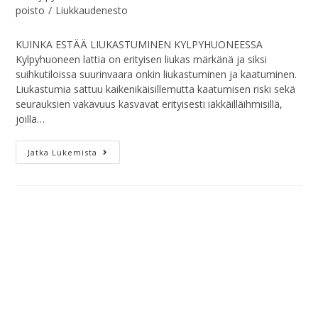
poisto
/
Liukkaudenesto
KUINKA ESTÄÄ LIUKASTUMINEN KYLPYHUONEESSA
Kylpyhuoneen lattia on erityisen liukas märkänä ja siksi
suihkutiloissa suurinvaara onkin liukastuminen ja kaatuminen.
Liukastumia sattuu kaikenikäisillemutta kaatumisen riski sekä
seurauksien vakavuus kasvavat erityisesti iäkkäilläihmisillä,
joilla…
Jatka Lukemista