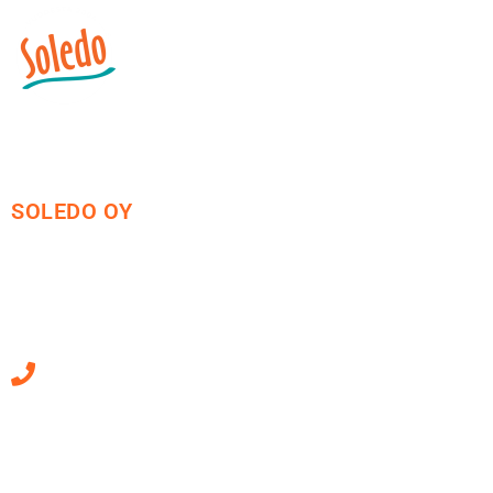
SOLEDO OY
Mäkirinteentie 13
36220 Kangasala
010 470 2790
Sähköpostiosoitteet
ovat muotoa
etunimi.sukunimi@soledo.fi