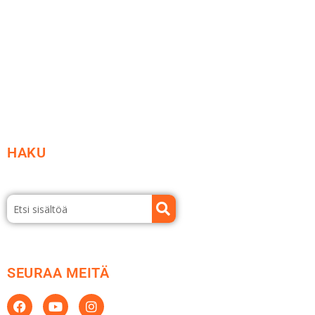
Vastuullisuus
Etsi jälleenmyyjä
Esitteet ja tuotekuvastot
HAKU
SEURAA MEITÄ