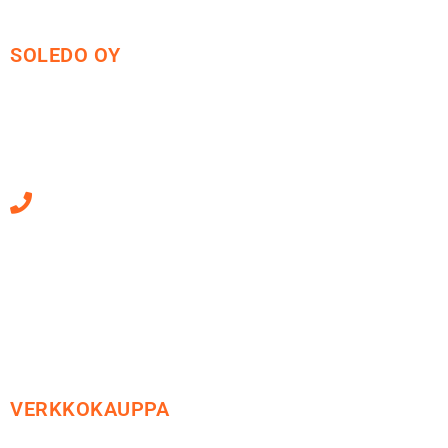
SOLEDO OY
Mäkirinteentie 13
36220 Kangasala
010 470 2790
Sähköpostiosoitteet
ovat muotoa
etunimi.sukunimi@soledo.fi
VERKKOKAUPPA