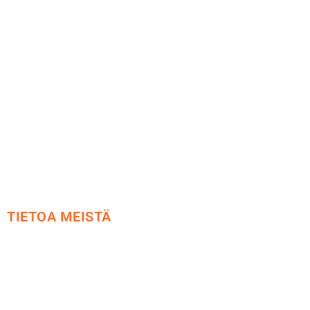
Maksu ja toimitus
Peruutusoikeus
Käyttöehdot
Tietosuoja
Yhteystiedot
TIETOA MEISTÄ
Me yrityksenä
Ideat ja ohjeet