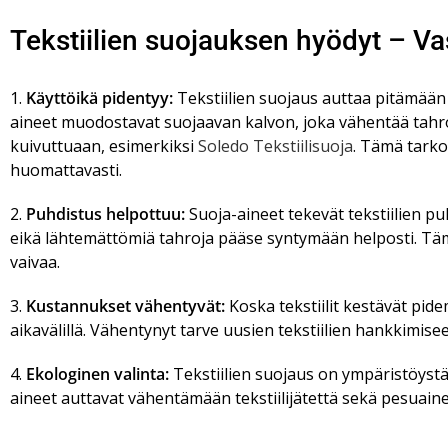
Tekstiilien suojauksen hyödyt – Vast
1.
Käyttöikä pidentyy:
Tekstiilien suojaus auttaa pitämään
aineet muodostavat suojaavan kalvon, joka vähentää tahro
kuivuttuaan, esimerkiksi
Soledo Tekstiilisuoja
. Tämä tarko
huomattavasti.
2.
Puhdistus helpottuu:
Suoja-aineet tekevät tekstiilien 
eikä lähtemättömiä tahroja pääse syntymään helposti. Tä
vaivaa.
3.
Kustannukset vähentyvät:
Koska tekstiilit kestävät pid
aikavälillä. Vähentynyt tarve uusien tekstiilien hankkimi
4.
Ekologinen valinta:
Tekstiilien suojaus on ympäristöystäv
aineet auttavat vähentämään tekstiilijätettä sekä pesuaine