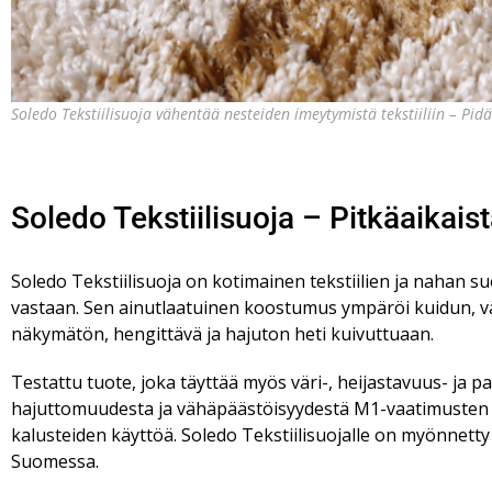
Soledo Tekstiilisuoja vähentää nesteiden imeytymistä tekstiiliin – P
Soledo Tekstiilisuoja – Pitkäaikais
Soledo Tekstiilisuoja on kotimainen tekstiilien ja nahan s
vastaan. Sen ainutlaatuinen koostumus ympäröi kuidun, v
näkymätön, hengittävä ja hajuton heti kuivuttuaan.
Testattu tuote, joka täyttää myös väri-, heijastavuus- ja p
hajuttomuudesta ja vähäpäästöisyydestä M1-vaatimusten m
kalusteiden käyttöä.
Soledo Tekstiilisuojalle on myönnett
Suomessa.