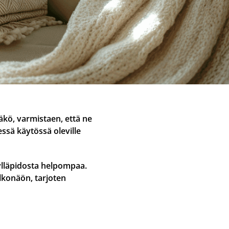
äkö, varmistaen, että ne
essä käytössä oleville
ylläpidosta helpompaa.
lkonäön, tarjoten