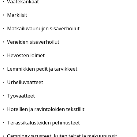
• Vaatekankaat
• Markiisit
• Matkailuvaunujen sisäverhoilut
• Veneiden sisäverhoilut
• Hevosten loimet
• Lemmikkien pedit ja tarvikkeet
• Urheiluvaatteet
• Työvaatteet
• Hotellien ja ravintoloiden tekstiilit
• Terassikalusteiden pehmusteet
• Camping-varusteet, kuten teltat ja makuupussit