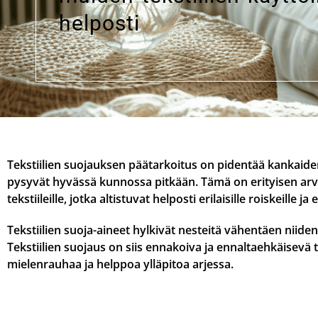
helposti
Tekstiilien suojauksen päätarkoitus on pidentää kankaiden
pysyvät hyvässä kunnossa pitkään. Tämä on erityisen arvoka
tekstiileille, jotka altistuvat helposti erilaisille roiskeille j
Tekstiilien suoja-aineet hylkivät nesteitä vähentäen nii
Tekstiilien suojaus on siis ennakoiva ja ennaltaehkäisevä
mielenrauhaa ja helppoa ylläpitoa arjessa.