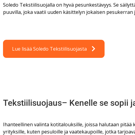
Soledo Tekstiilisuojalla on hyvä pesunkestävyys. Se säil
puuvilla, joka vaatii uuden käsittelyn jokaisen pesukerran 
Lue lisää Soledo Tekstiilisuojasta
Tekstiilisuojaus– Kenelle se sopii j
Ihanteellinen valinta kotitalouksille, joissa halutaan pitää 
yrityksille, kuten pesuloille ja vaatekaupoille, jotka tarjoav