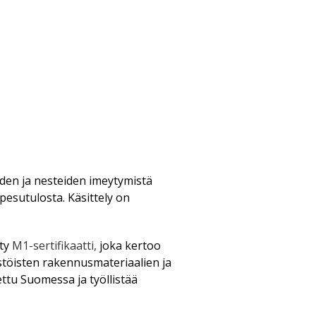
uden ja nesteiden imeytymistä
 pesutulosta.
Käsittely on
tty
M1-sertifikaatti,
joka kertoo
töisten rakennusmateriaalien ja
ettu Suomessa ja työllistää