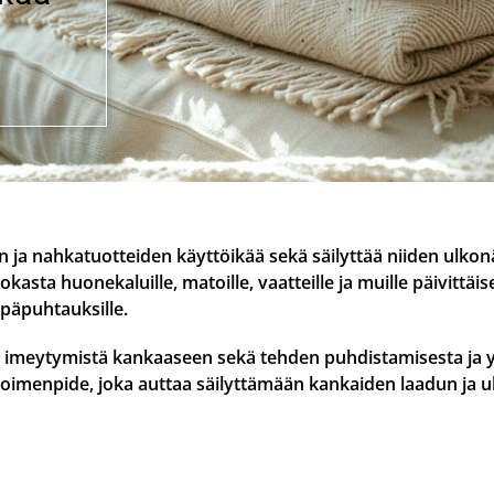
 ja nahkatuotteiden käyttöikää sekä säilyttää niiden ulkon
sta huonekaluille, matoille, vaatteille ja muille päivittäis
a epäpuhtauksille.
den imeytymistä kankaaseen sekä tehden puhdistamisesta ja 
 toimenpide, joka auttaa säilyttämään kankaiden laadun ja u