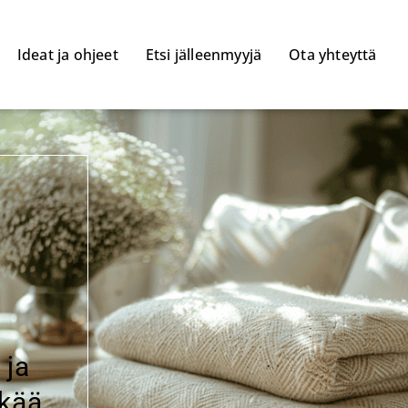
Ideat ja ohjeet
Etsi jälleenmyyjä
Ota yhteyttä
 ja
ikää