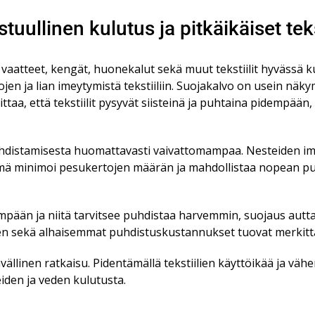
uullinen kulutus ja pitkäikäiset tekst
 vaatteet, kengät, huonekalut sekä muut tekstiilit hyvässä
jen ja lian imeytymistä tekstiiliin. Suojakalvo on usein n
ittaa, että tekstiilit pysyvät siisteinä ja puhtaina pidempään
puhdistamisesta huomattavasti vaivattomampaa. Nesteiden im
mä minimoi pesukertojen määrän ja mahdollistaa nopean pu
empään ja niitä tarvitsee puhdistaa harvemmin, suojaus autt
seen sekä alhaisemmat puhdistuskustannukset tuovat merkittä
ällinen ratkaisu. Pidentämällä tekstiilien käyttöikää ja väh
iden ja veden kulutusta.