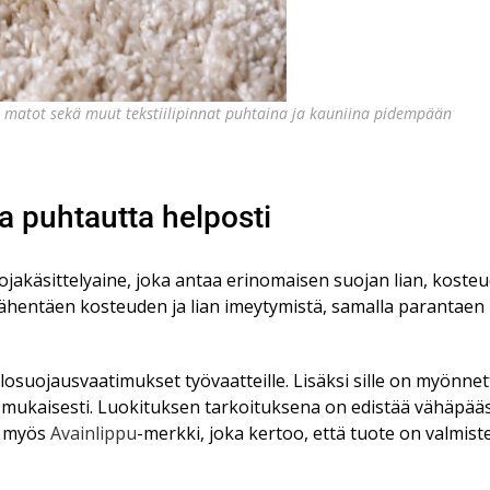
idä matot sekä muut tekstiilipinnat puhtaina ja kauniina pidempään
ta puhtautta helposti
uojakäsittelyaine, joka antaa erinomaisen suojan lian, koste
ähentäen kosteuden ja lian imeytymistä, samalla parantaen
alosuojausvaatimukset työvaatteille. Lisäksi sille on myönne
ukaisesti. Luokituksen tarkoituksena on edistää vähäpääs
y myös
Avainlippu
-merkki, joka kertoo, että tuote on valmist