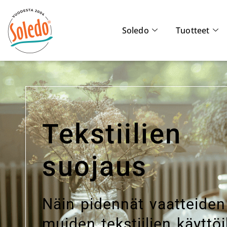
Soledo
Tuotteet
Tekstiilien
suojaus
Näin pidennät vaatteiden
muiden tekstiilien käyttö