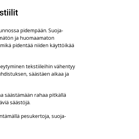
iilit
 kunnossa pidempään. Suoja-
äkymätön ja huomaamaton
, mikä pidentää niiden käyttöikää
eytyminen tekstiileihin vähentyy
hdistuksen, säästäen aikaa ja
aa säästämään rahaa pitkällä
viä säästöjä.
entämällä pesukertoja, suoja-