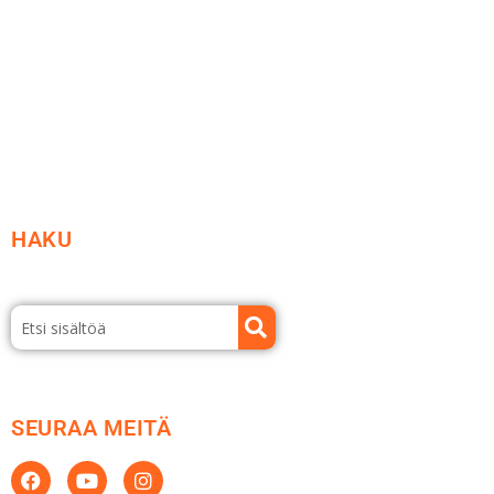
Vastuullisuus
Etsi jälleenmyyjä
Esitteet ja tuotekuvastot
HAKU
SEURAA MEITÄ