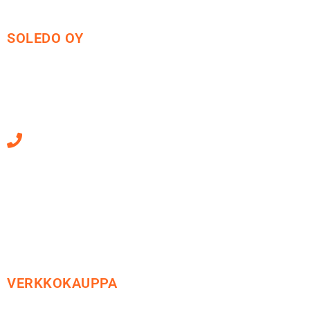
SOLEDO OY
Mäkirinteentie 13
36220 Kangasala
010 470 2790
Sähköpostiosoitteet
ovat muotoa
etunimi.sukunimi@soledo.fi
VERKKOKAUPPA