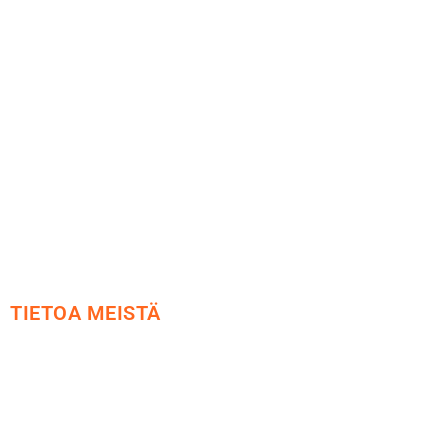
Maksu ja toimitus
Peruutusoikeus
Käyttöehdot
Tietosuoja
Yhteystiedot
TIETOA MEISTÄ
Me yrityksenä
Ideat ja ohjeet