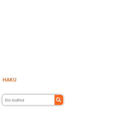
Me yrityksenä
Ideat ja ohjeet
Vastuullisuus
Etsi jälleenmyyjä
Esitteet ja tuotekuvastot
HAKU