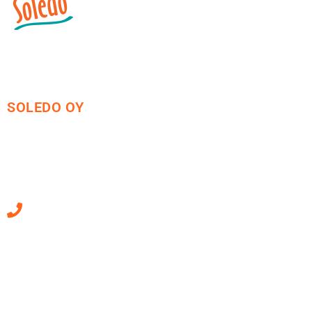
SOLEDO OY
Mäkirinteentie 13
36220 Kangasala
010 470 2790
Sähköpostiosoitteet
ovat muotoa
etunimi.sukunimi@soledo.fi