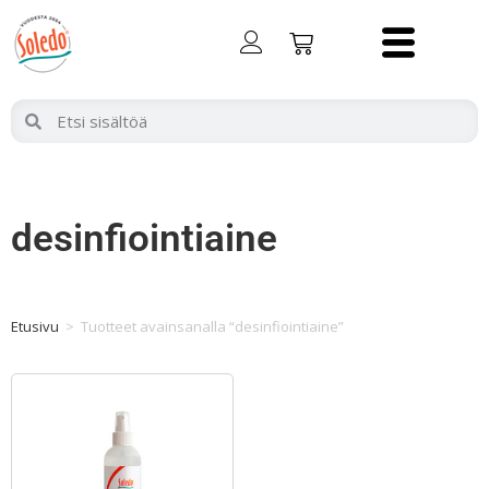
desinfiointiaine
Etusivu
>
Tuotteet avainsanalla “desinfiointiaine”