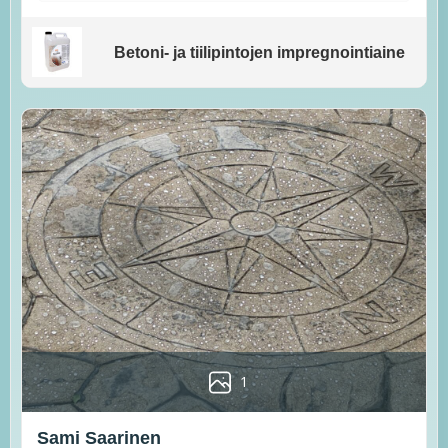
Betoni- ja tiilipintojen impregnointiaine
1
Sami Saarinen