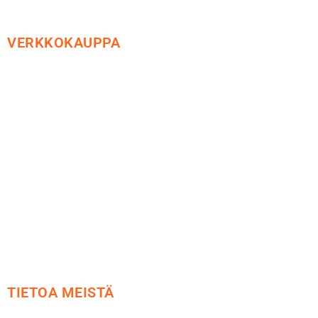
VERKKOKAUPPA
Maksu ja toimitus
Peruutusoikeus
Käyttöehdot
Tietosuoja
Yhteystiedot
TIETOA MEISTÄ