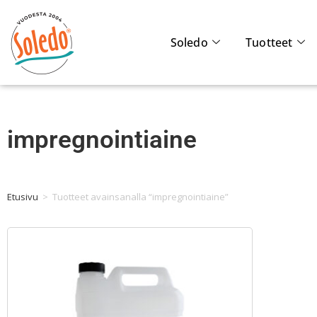
Soledo
Tuotteet
impregnointiaine
Etusivu
>
Tuotteet avainsanalla “impregnointiaine”