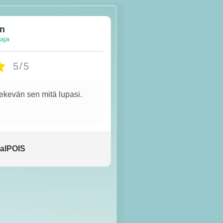
en
taja
5/5
tekevän sen mitä lupasi.
alPOIS