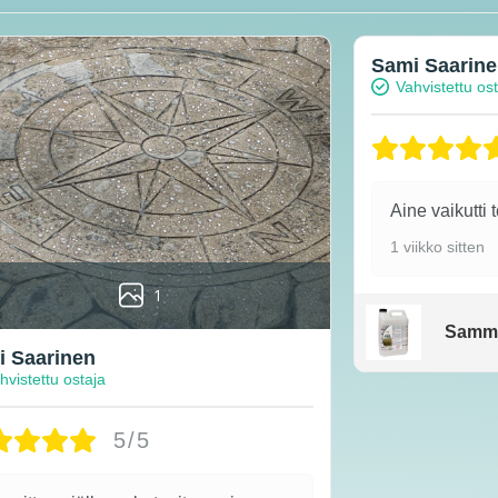
Sami Saarin
Vahvistettu os
Aine vaikutti 
1 viikko sitten
1
Samm
 Saarinen
hvistettu ostaja
5/5