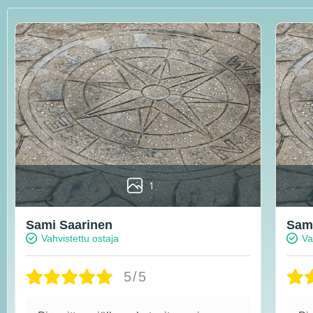
1
Sami Saarinen
Sami
Vahvistettu ostaja
Va
5/5