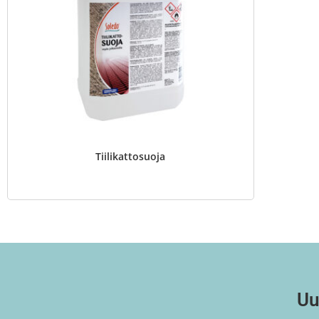
Tiilikattosuoja
Uu