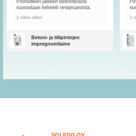
Pinnoitteen jälkeen betoniterassi
Pin
suorastaan helmeili vesipisaroista.
suo
1 viikko sitten
1 v
Betoni- ja tiilipintojen
impregnointiaine
SOLEDO OY