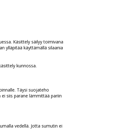
essa. Käsittely säilyy toimivana
an ylläpitää käyttämällä silaania
akäsittely kunnossa.
pinnalle. Täysi suojateho
ei siis parane lämmittää pariin
uumalla vedellä. Jotta sumutin ei