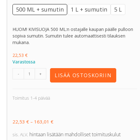
500 ML + sumutin
1 L + sumutin
5 L
HUOM! KIVISUOJA 500 ML:n ostajalle kaupan päälle pulloon
sopiva sumutin. Sumutin tulee automaattisesti tilauksen
mukana.
22,53
€
Varastossa
-
+
LISÄÄ OSTOSKORIIN
Toimitus 1-4 päivää
22,53
€
–
163,01
€
hintaan lisätään mahdolliset toimituskulut
sis. ALV
,