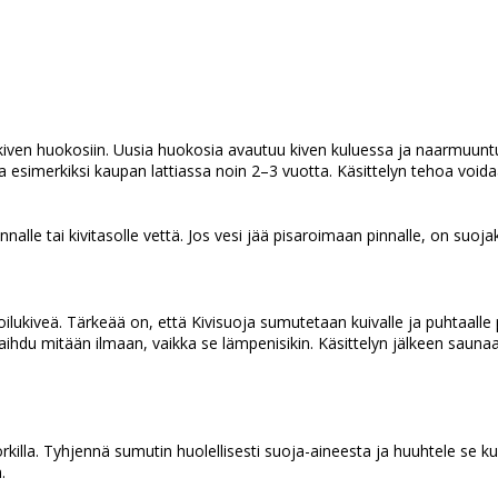
 kiven huokosiin. Uusia huokosia avautuu kiven kuluessa ja naarmuuntu
sa esimerkiksi kaupan lattiassa noin 2–3 vuotta. Käsittelyn tehoa voida
nnalle tai kivitasolle vettä. Jos vesi jää pisaroimaan pinnalle, on suoj
oilukiveä. Tärkeää on, että Kivisuoja sumutetaan kuivalle ja puhtaalle 
hdu mitään ilmaan, vaikka se lämpenisikin. Käsittelyn jälkeen saunaa 
korkilla. Tyhjennä sumutin huolellisesti suoja-aineesta ja huuhtele se k
.