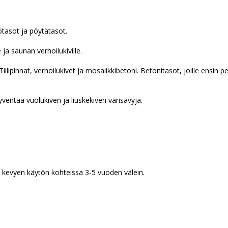
ötasot ja pöytätasot.
ja saunan verhoilukiville.
Tiilipinnat, verhoilukivet ja mosaiikkibetoni. Betonitasot, joille ensin 
ntää vuolukiven ja liuskekiven värisävyjä.
a kevyen käytön kohteissa 3-5 vuoden välein.