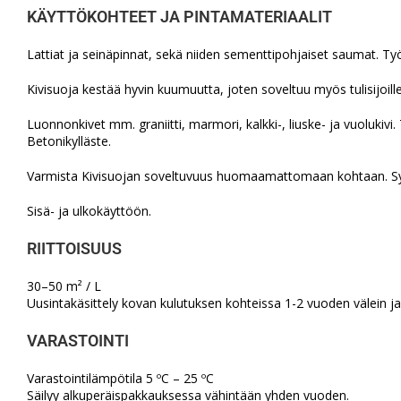
KÄYTTÖKOHTEET JA PINTAMATERIAALIT
Lattiat ja seinäpinnat, sekä niiden sementtipohjaiset saumat. Ty
Kivisuoja kestää hyvin kuumuutta, joten soveltuu myös tulisijoille 
Luonnonkivet mm. graniitti, marmori, kalkki-, liuske- ja vuolukivi. 
Betonikylläste.
Varmista Kivisuojan soveltuvuus huomaamattomaan kohtaan. Syve
Sisä- ja ulkokäyttöön.
RIITTOISUUS
30–50 m² / L
Uusintakäsittely kovan kulutuksen kohteissa 1-2 vuoden välein j
VARASTOINTI
Varastointilämpötila 5 ºC – 25 ºC
Säilyy alkuperäispakkauksessa vähintään yhden vuoden.