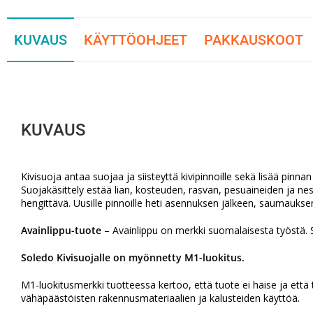
KUVAUS
KÄYTTÖOHJEET
PAKKAUSKOOT
KUVAUS
Kivisuoja antaa suojaa ja siisteyttä kivipinnoille sekä lisää pinnan
Suojakäsittely estää lian, kosteuden, rasvan, pesuaineiden ja neste
hengittävä. Uusille pinnoille heti asennuksen jälkeen, saumauksen 
Avainlippu-tuote
– Avainlippu on merkki suomalaisesta työstä. 
Soledo Kivisuojalle on myönnetty M1-luokitus.
M1-luokitusmerkki tuotteessa kertoo, että tuote ei haise ja et
vähäpäästöisten rakennusmateriaalien ja kalusteiden käyttöä.