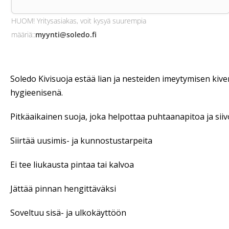
HUOM! Yritysasiakas, voit kysyä suurempia
määriä:
:
myynti@soledo.fi
Soledo Kivisuoja estää lian ja nesteiden imeytymisen ki
hygieenisenä.
Pitkäaikainen suoja, joka helpottaa puhtaanapitoa ja sii
Siirtää uusimis- ja kunnostustarpeita
Ei tee liukausta pintaa tai kalvoa
Jättää pinnan hengittäväksi
Soveltuu sisä- ja ulkokäyttöön