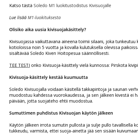
Katso tästä
Soledo M1 luokitustodistus Kivisuojalle
Lue lisää
M1-luokituksesta
Olisiko aika uusia kivisuojakäsittely?
Kivisuojassa vaikuttavana aineena toimii silaani, joka tunkeutuu
kotioloissa noin 5 vuotta ja kovalla kulutuksella olevissa paikois
sisältävää Soledo Kiven Hoitopesua säännöllisesti.
TEE TESTI
onko Kivisuoja-käsittely vielä kunnossa: Pirskota kivipi
Kivisuoja-käsittely kestää kuumuutta
Soledo Kivisuojalla voidaan käsitellä takkapintoja ja saunan verh
muodostuu kahdessa vuorokaudessa, ja sen jälkeen kivestä ei hai
päivään, jotta suojateho ehtii muodostua.
Sumuttimen puhdistus Kivisuojan käytön jälkeen
Käytön jälkeen irrota sumutin pullosta ja sulje pullo tavallisella 
tukkeudu, varmista, ettei suoja-ainetta jää sen sisään kuivumaan