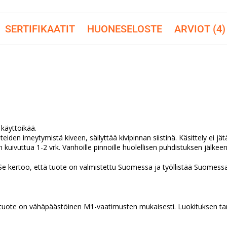
SERTIFIKAATIT
HUONESELOSTE
ARVIOT (4)
 käyttöikää.
iden imeytymistä kiveen, säilyttää kivipinnan siistinä. Käsittely ei jätä
kuivuttua 1-2 vrk. Vanhoille pinnoille huolellisen puhdistuksen jälkeen
Se kertoo, että tuote on valmistettu Suomessa ja työllistää Suomessa
tä tuote on vähäpäästöinen M1-vaatimusten mukaisesti. Luokituksen ta