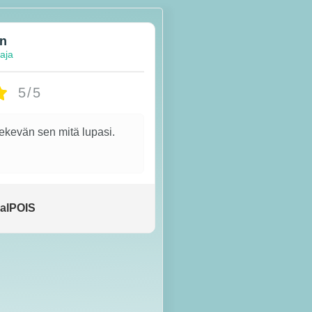
en
taja
5/5
tekevän sen mitä lupasi.
alPOIS