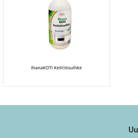
IhanaKOTI Keittiösuihke
Uu