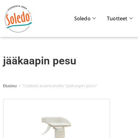
Soledo
Tuotteet
jääkaapin pesu
Etusivu
>
Tuotteet avainsanalla “jääkaapin pesu”