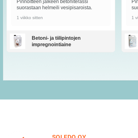
Pinnoitteen jälkeen betoniterassi
Pin
suorastaan helmeili vesipisaroista.
suo
1 viikko sitten
1 v
Betoni- ja tiilipintojen
impregnointiaine
SOLEDO OY