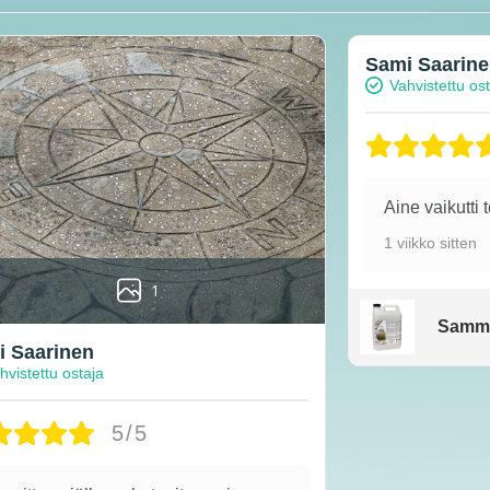
Sami Saarin
Vahvistettu os
Aine vaikutti 
1 viikko sitten
1
Samm
 Saarinen
hvistettu ostaja
5/5