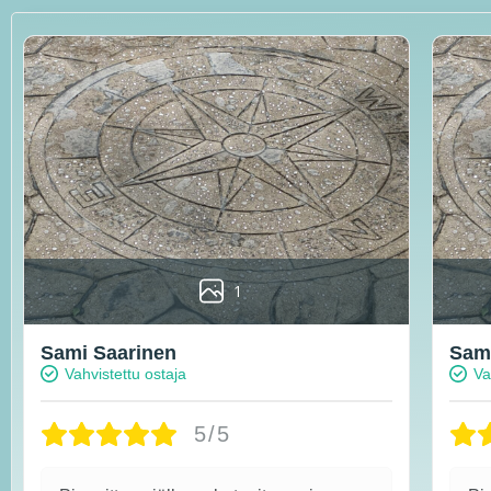
1
Sami Saarinen
Sami
Vahvistettu ostaja
Va
5/5