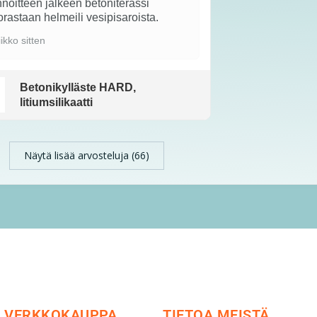
noitteen jälkeen betoniterassi
rastaan helmeili vesipisaroista.
iikko sitten
Betonikylläste HARD,
litiumsilikaatti
Näytä lisää arvosteluja (66)
VERKKOKAUPPA
TIETOA MEISTÄ