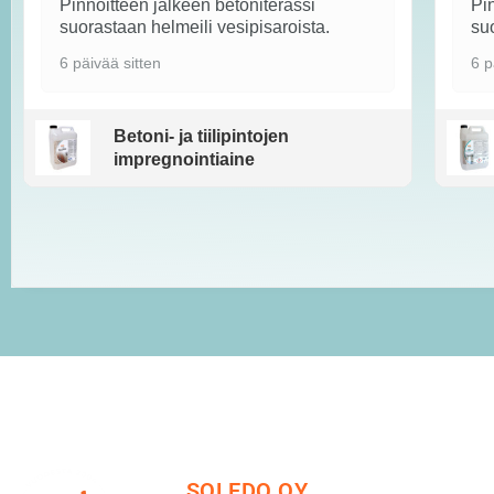
Pinnoitteen jälkeen betoniterassi
Pin
suorastaan helmeili vesipisaroista.
suo
6 päivää sitten
6 p
Betoni- ja tiilipintojen
impregnointiaine
SOLEDO OY