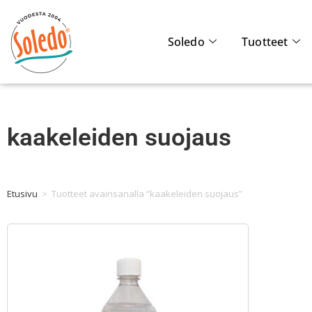
Soledo
Tuotteet
kaakeleiden suojaus
Etusivu
>
Tuotteet avainsanalla “kaakeleiden suojaus”