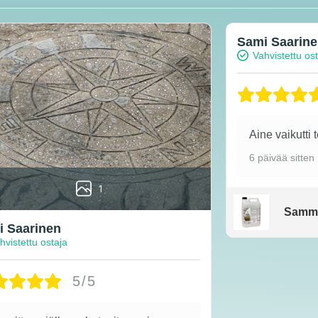
Sami Saarin
Vahvistettu os
Aine vaikutti 
6 päivää sitten
1
Samm
 Saarinen
hvistettu ostaja
5/5