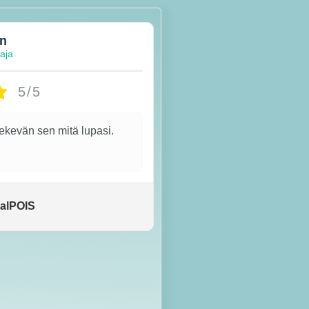
en
taja
5/5
tekevän sen mitä lupasi.
alPOIS