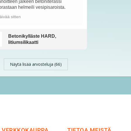
noitteen jälkeen betoniterassi
rastaan helmeili vesipisaroista.
äivää sitten
Betonikylläste HARD,
litiumsilikaatti
Näytä lisää arvosteluja (66)
VERKKOKAUPPA
TIETOA MEISTÄ