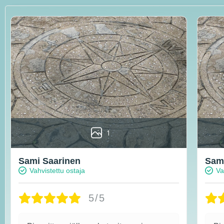
1
Sami Saarinen
Sami
Vahvistettu ostaja
Va
5/5