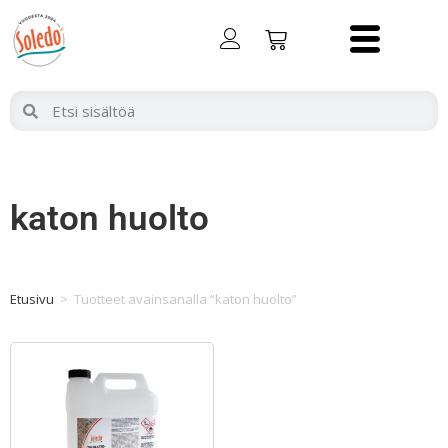
katon huolto
Etusivu
>
Tuotteet avainsanalla “katon huolto”