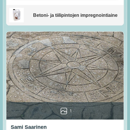
Betoni- ja tiilipintojen impregnointiaine
1
Sami Saarinen