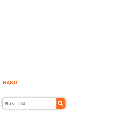
Me yrityksenä
Ideat ja ohjeet
Vastuullisuus
Etsi jälleenmyyjä
Esitteet ja tuotekuvastot
HAKU