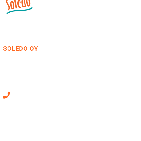
SOLEDO OY
Mäkirinteentie 13
36220 Kangasala
010 470 2790
Sähköpostiosoitteet
ovat muotoa
etunimi.sukunimi@soledo.fi