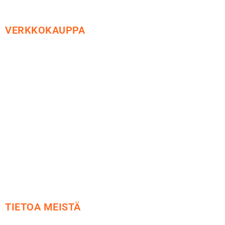
VERKKOKAUPPA
Maksu ja toimitus
Peruutusoikeus
Käyttöehdot
Tietosuoja
Yhteystiedot
TIETOA MEISTÄ