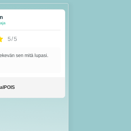
en
taja
5/5
tekevän sen mitä lupasi.
alPOIS