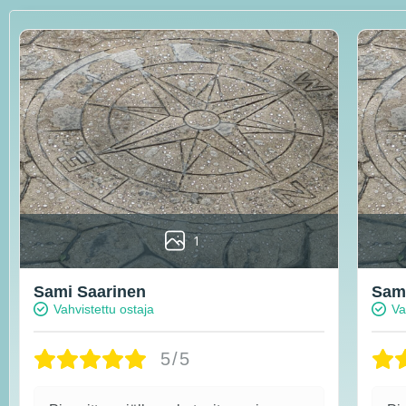
1
Sami Saarinen
Sami
Vahvistettu ostaja
Va
5/5