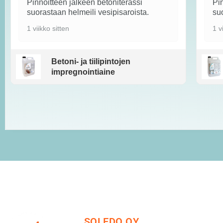
Pinnoitteen jälkeen betoniterassi
Pin
suorastaan helmeili vesipisaroista.
suo
1 viikko sitten
1 v
Betoni- ja tiilipintojen
impregnointiaine
SOLEDO OY