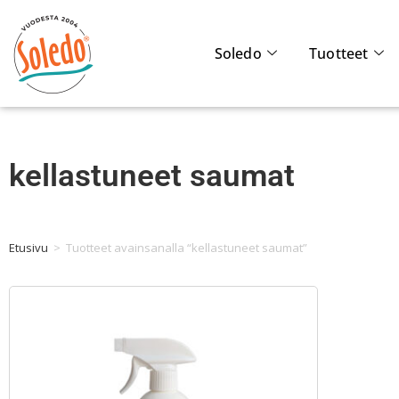
Soledo
Tuotteet
kellastuneet saumat
Etusivu
>
Tuotteet avainsanalla “kellastuneet saumat”