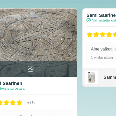
Sami Saarin
Vahvistettu os
Aine vaikutti 
1 viikko sitten
1
Samm
 Saarinen
hvistettu ostaja
5/5