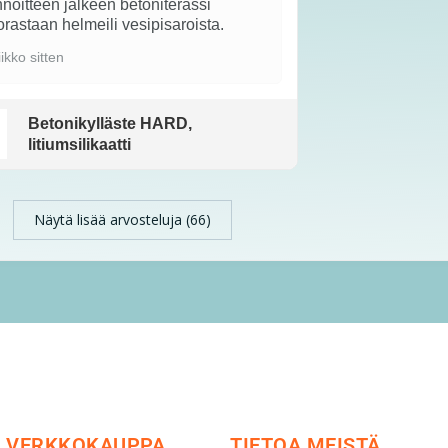
noitteen jälkeen betoniterassi
rastaan helmeili vesipisaroista.
iikko sitten
Betonikylläste HARD,
litiumsilikaatti
Näytä lisää arvosteluja (66)
VERKKOKAUPPA
TIETOA MEISTÄ