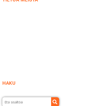
Me yrityksenä
Ideat ja ohjeet
Vastuullisuus
Etsi jälleenmyyjä
Esitteet ja tuotekuvastot
HAKU