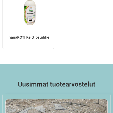
IhanaKOTI Keittiösuihke
Uusimmat tuotearvostelut