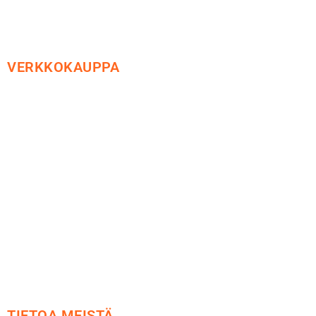
VERKKOKAUPPA
Maksu ja toimitus
Peruutusoikeus
Käyttöehdot
Tietosuoja
Yhteystiedot
TIETOA MEISTÄ