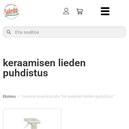
keraamisen lieden
puhdistus
Etusivu
>
Tuotteet avainsanalla “keraamisen lieden puhdistus”