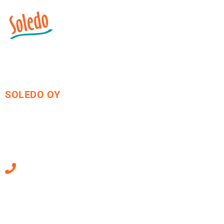
SOLEDO OY
Mäkirinteentie 13
36220 Kangasala
010 470 2790
Sähköpostiosoitteet
ovat muotoa
etunimi.sukunimi@soledo.fi