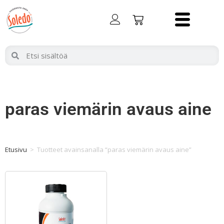
paras viemärin avaus aine
Etusivu
>
Tuotteet avainsanalla “paras viemärin avaus aine”