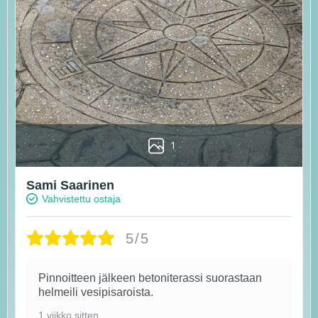
1
Sami Saarinen
Vahvistettu ostaja
5/5
Pinnoitteen jälkeen betoniterassi suorastaan
helmeili vesipisaroista.
1 viikko sitten