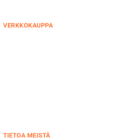
VERKKOKAUPPA
Maksu ja toimitus
Peruutusoikeus
Käyttöehdot
Tietosuoja
Yhteystiedot
TIETOA MEISTÄ