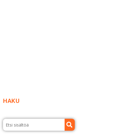
Me yrityksenä
Ideat ja ohjeet
Vastuullisuus
Etsi jälleenmyyjä
Esitteet ja tuotekuvastot
HAKU