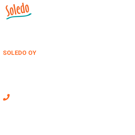
SOLEDO OY
Mäkirinteentie 13
36220 Kangasala
010 470 2790
Sähköpostiosoitteet
ovat muotoa
etunimi.sukunimi@soledo.fi