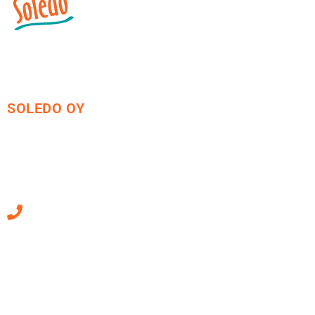
SOLEDO OY
Mäkirinteentie 13
36220 Kangasala
010 470 2790
Sähköpostiosoitteet
ovat muotoa
etunimi.sukunimi@soledo.fi