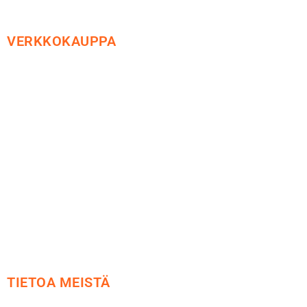
VERKKOKAUPPA
Maksu ja toimitus
Peruutusoikeus
Käyttöehdot
Tietosuoja
Yhteystiedot
TIETOA MEISTÄ