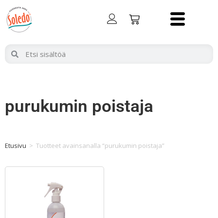
purukumin poistaja
Etusivu
>
Tuotteet avainsanalla “purukumin poistaja”