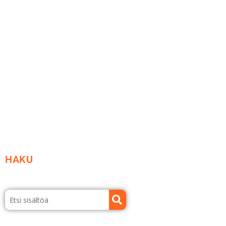
Me yrityksenä
Ideat ja ohjeet
Vastuullisuus
Etsi jälleenmyyjä
Esitteet ja tuotekuvastot
HAKU