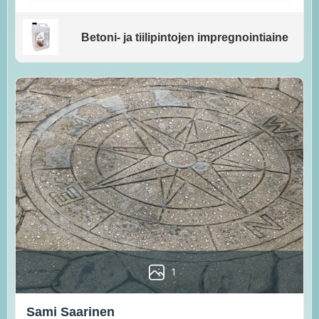
Betoni- ja tiilipintojen impregnointiaine
1
Sami Saarinen