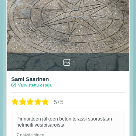
1
Sami Saarinen
Vahvistettu ostaja
5/5
Pinnoitteen jälkeen betoniterassi suorastaan
helmeili vesipisaroista.
7 päivää sitten