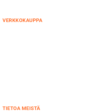
VERKKOKAUPPA
Maksu ja toimitus
Peruutusoikeus
Käyttöehdot
Tietosuoja
Yhteystiedot
TIETOA MEISTÄ