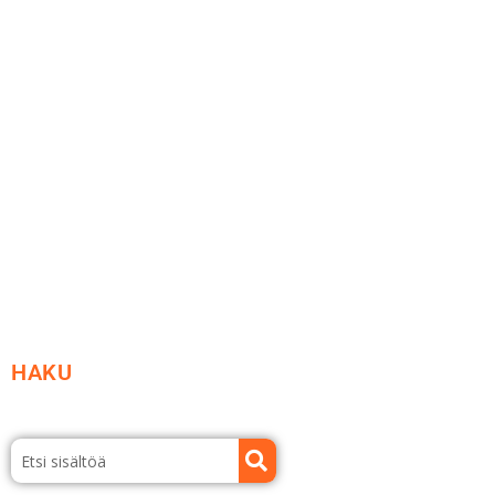
Me yrityksenä
Ideat ja ohjeet
Vastuullisuus
Etsi jälleenmyyjä
Esitteet ja tuotekuvastot
HAKU