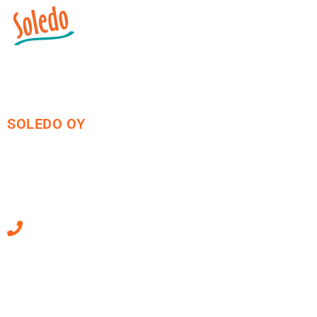
SOLEDO OY
Mäkirinteentie 13
36220 Kangasala
010 470 2790
Sähköpostiosoitteet
ovat muotoa
etunimi.sukunimi@soledo.fi