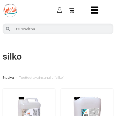
silko
Etusivu
>
Tuotteet avainsanalla “silko”