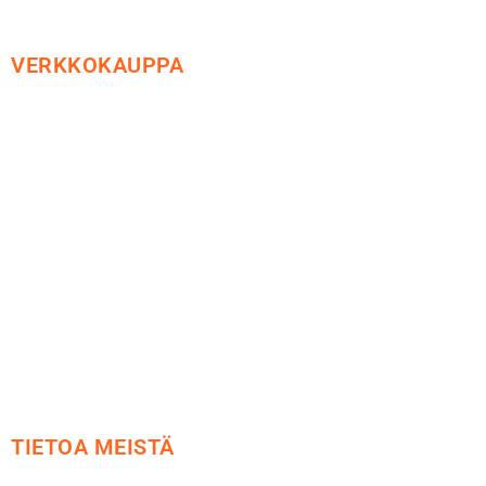
VERKKOKAUPPA
Maksu ja toimitus
Peruutusoikeus
Käyttöehdot
Tietosuoja
Yhteystiedot
TIETOA MEISTÄ