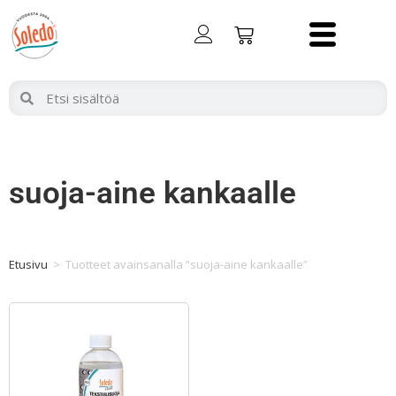
suoja-aine kankaalle
Etusivu
>
Tuotteet avainsanalla “suoja-aine kankaalle”