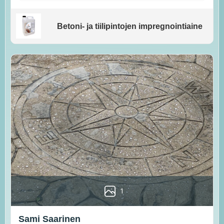
Betoni- ja tiilipintojen impregnointiaine
1
Sami Saarinen