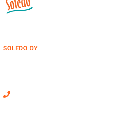
SOLEDO OY
Mäkirinteentie 13
36220 Kangasala
010 470 2790
Sähköpostiosoitteet
ovat muotoa
etunimi.sukunimi@soledo.fi