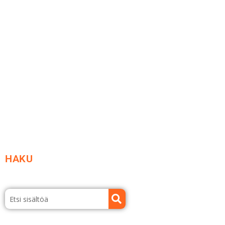
Me yrityksenä
Ideat ja ohjeet
Vastuullisuus
Etsi jälleenmyyjä
Esitteet ja tuotekuvastot
HAKU