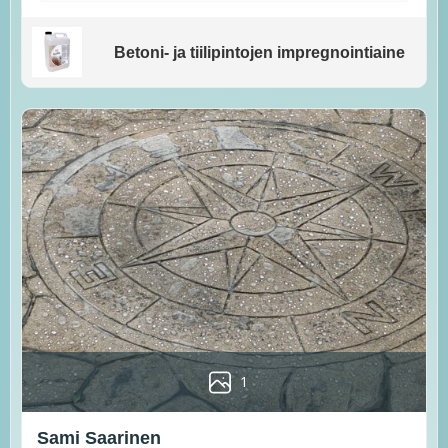
Betoni- ja tiilipintojen impregnointiaine
1
Sami Saarinen