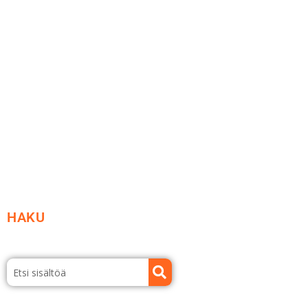
Me yrityksenä
Ideat ja ohjeet
Vastuullisuus
Etsi jälleenmyyjä
Esitteet ja tuotekuvastot
HAKU