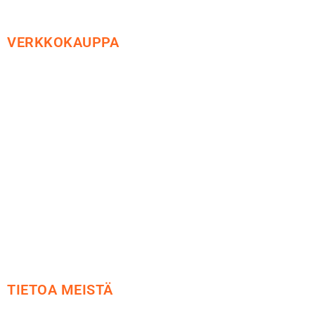
VERKKOKAUPPA
Maksu ja toimitus
Peruutusoikeus
Käyttöehdot
Tietosuoja
Yhteystiedot
TIETOA MEISTÄ