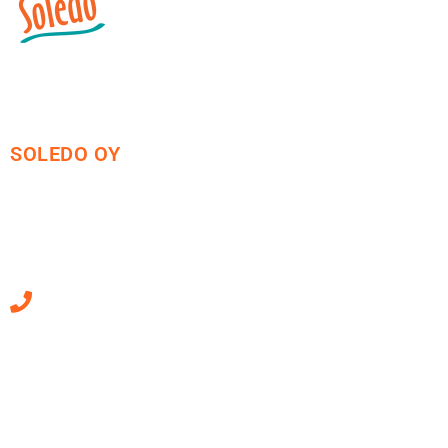
SOLEDO OY
Mäkirinteentie 13
36220 Kangasala
010 470 2790
Sähköpostiosoitteet
ovat muotoa
etunimi.sukunimi@soledo.fi