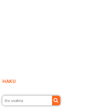
Me yrityksenä
Ideat ja ohjeet
Vastuullisuus
Etsi jälleenmyyjä
Esitteet ja tuotekuvastot
HAKU