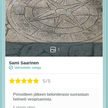
1
Sami Saarinen
Vahvistettu ostaja
5/5
Pinnoitteen jälkeen betoniterassi suorastaan
helmeili vesipisaroista.
6 päivää sitten