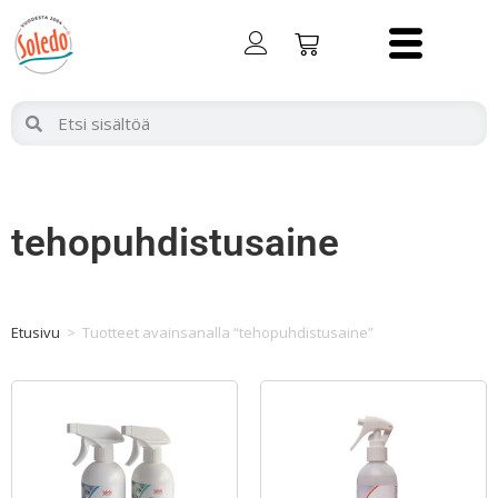
tehopuhdistusaine
Etusivu
>
Tuotteet avainsanalla “tehopuhdistusaine”