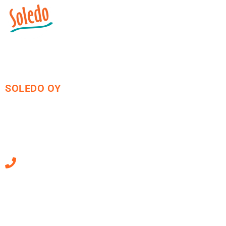
SOLEDO OY
Mäkirinteentie 13
36220 Kangasala
010 470 2790
Sähköpostiosoitteet
ovat muotoa
etunimi.sukunimi@soledo.fi