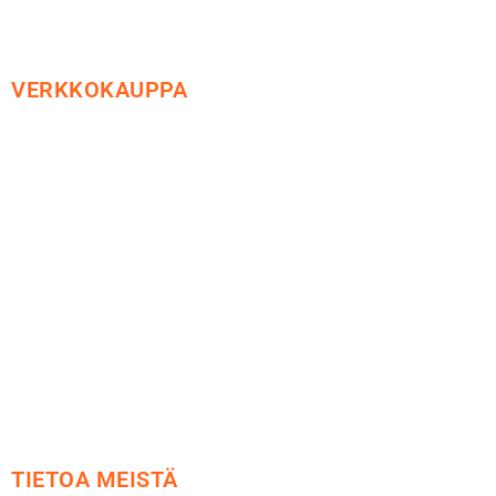
VERKKOKAUPPA
Maksu ja toimitus
Peruutusoikeus
Käyttöehdot
Tietosuoja
Yhteystiedot
TIETOA MEISTÄ