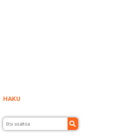
Me yrityksenä
Ideat ja ohjeet
Vastuullisuus
Etsi jälleenmyyjä
Esitteet ja tuotekuvastot
HAKU