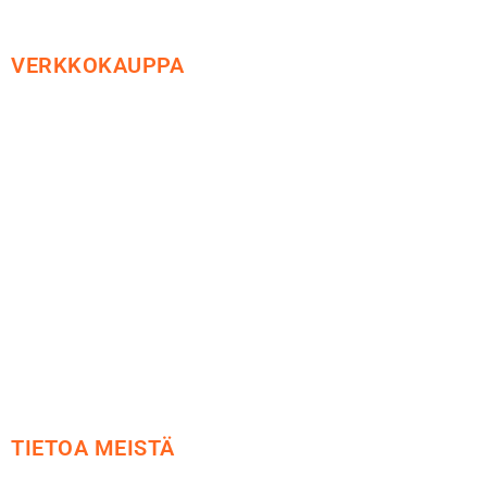
VERKKOKAUPPA
Maksu ja toimitus
Peruutusoikeus
Käyttöehdot
Tietosuoja
Yhteystiedot
TIETOA MEISTÄ