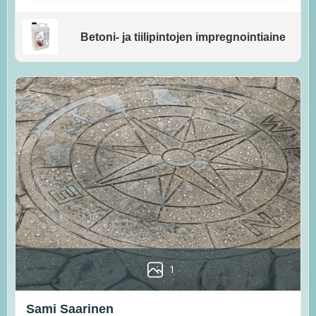
Betoni- ja tiilipintojen impregnointiaine
1
Sami Saarinen