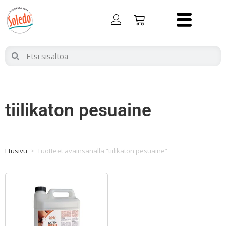
tiilikaton pesuaine
Etusivu
>
Tuotteet avainsanalla “tiilikaton pesuaine”