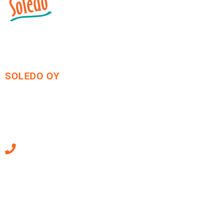
SOLEDO OY
Mäkirinteentie 13
36220 Kangasala
010 470 2790
Sähköpostiosoitteet
ovat muotoa
etunimi.sukunimi@soledo.fi