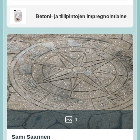
Betoni- ja tiilipintojen impregnointiaine
1
Sami Saarinen