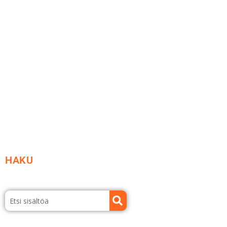
Me yrityksenä
Ideat ja ohjeet
Vastuullisuus
Etsi jälleenmyyjä
Esitteet ja tuotekuvastot
HAKU