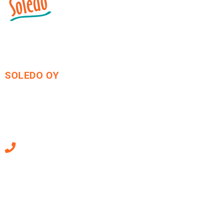
SOLEDO OY
Mäkirinteentie 13
36220 Kangasala
010 470 2790
Sähköpostiosoitteet
ovat muotoa
etunimi.sukunimi@soledo.fi