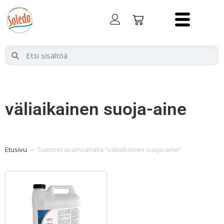
väliaikainen suoja-aine
Etusivu
>
Tuotteet avainsanalla “väliaikainen suoja-aine”