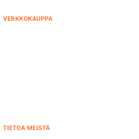
VERKKOKAUPPA
Maksu ja toimitus
Peruutusoikeus
Käyttöehdot
Tietosuoja
Yhteystiedot
TIETOA MEISTÄ