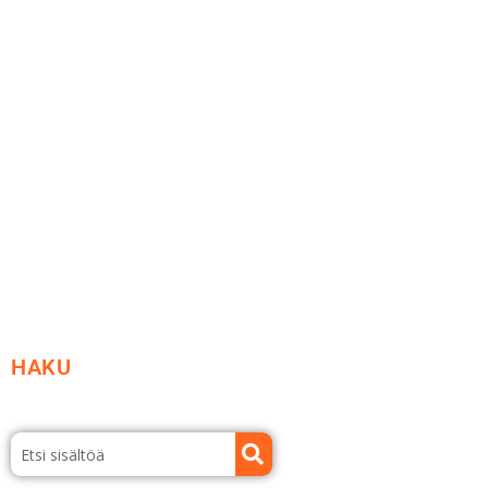
Me yrityksenä
Ideat ja ohjeet
Vastuullisuus
Etsi jälleenmyyjä
Esitteet ja tuotekuvastot
HAKU