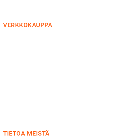
VERKKOKAUPPA
Maksu ja toimitus
Peruutusoikeus
Käyttöehdot
Tietosuoja
Yhteystiedot
TIETOA MEISTÄ