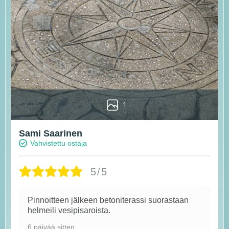
1
Sami Saarinen
Vahvistettu ostaja
5/5
Pinnoitteen jälkeen betoniterassi suorastaan
helmeili vesipisaroista.
6 päivää sitten