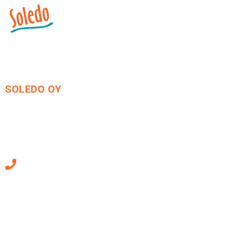
SOLEDO OY
Mäkirinteentie 13
36220 Kangasala
010 470 2790
Sähköpostiosoitteet
ovat muotoa
etunimi.sukunimi@soledo.fi