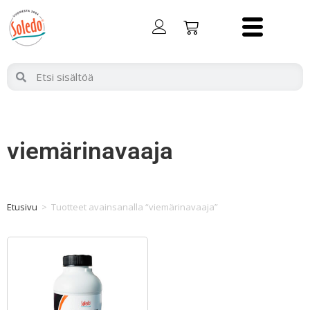
viemärinavaaja
Etusivu
>
Tuotteet avainsanalla “viemärinavaaja”