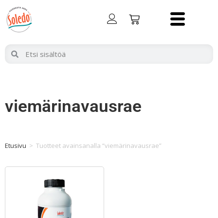
viemärinavausrae
Etusivu
>
Tuotteet avainsanalla “viemärinavausrae”