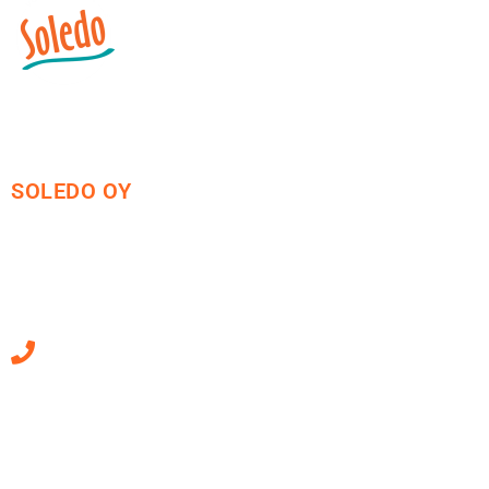
SOLEDO OY
Mäkirinteentie 13
36220 Kangasala
010 470 2790
Sähköpostiosoitteet
ovat muotoa
etunimi.sukunimi@soledo.fi