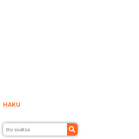
Me yrityksenä
Ideat ja ohjeet
Vastuullisuus
Etsi jälleenmyyjä
Esitteet ja tuotekuvastot
HAKU