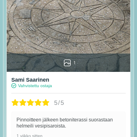
1
Sami Saarinen
Vahvistettu ostaja
5/5
Pinnoitteen jälkeen betoniterassi suorastaan
helmeili vesipisaroista.
1 viikko sitten