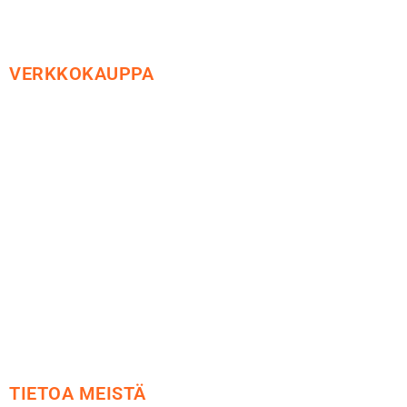
VERKKOKAUPPA
Maksu ja toimitus
Peruutusoikeus
Käyttöehdot
Tietosuoja
Yhteystiedot
TIETOA MEISTÄ