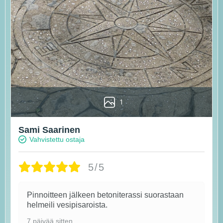
1
Sami Saarinen
Vahvistettu ostaja
5/5
Pinnoitteen jälkeen betoniterassi suorastaan
helmeili vesipisaroista.
7 päivää sitten