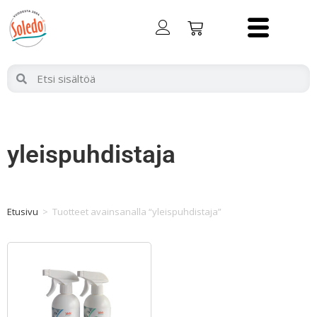
yleispuhdistaja
Etusivu
>
Tuotteet avainsanalla “yleispuhdistaja”