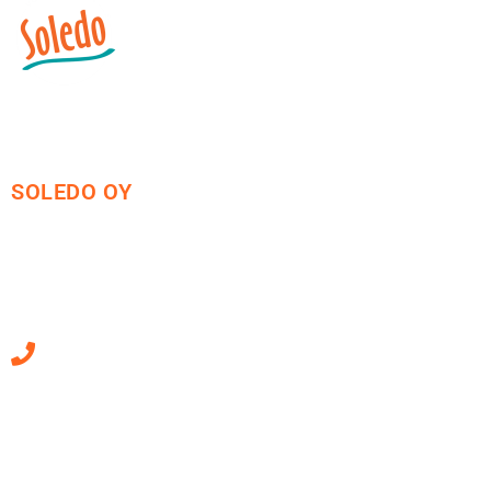
SOLEDO OY
Mäkirinteentie 13
36220 Kangasala
010 470 2790
Sähköpostiosoitteet
ovat muotoa
etunimi.sukunimi@soledo.fi