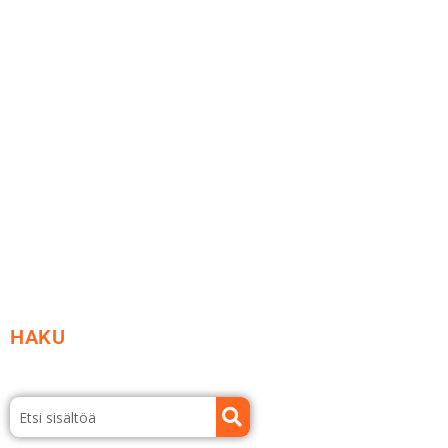
Me yrityksenä
Ideat ja ohjeet
Vastuullisuus
Etsi jälleenmyyjä
Esitteet ja tuotekuvastot
HAKU