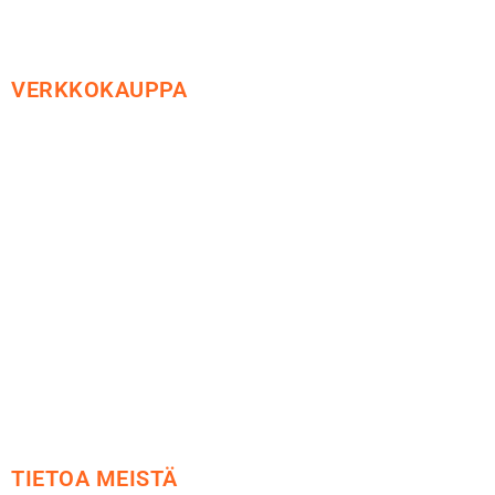
VERKKOKAUPPA
Maksu ja toimitus
Peruutusoikeus
Käyttöehdot
Tietosuoja
Yhteystiedot
TIETOA MEISTÄ