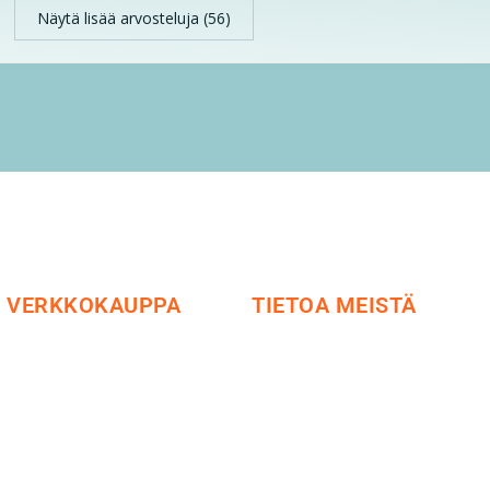
Näytä lisää arvosteluja (56)
VERKKOKAUPPA
TIETOA MEISTÄ
Maksu ja toimitus
Me yrityksenä
Peruutusoikeus
Ideat ja ohjeet
Käyttöehdot
Vastuullisuus