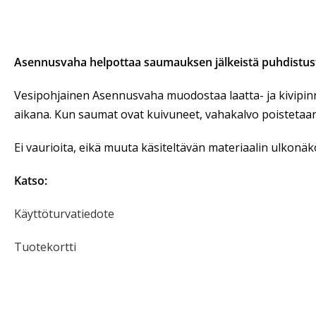
Asennusvaha helpottaa saumauksen jälkeistä puhdistusty
Vesipohjainen Asennusvaha muodostaa laatta- ja kivipin
aikana. Kun saumat ovat kuivuneet, vahakalvo poistetaan
Ei vaurioita, eikä muuta käsiteltävän materiaalin ulkonäk
Katso:
Käyttöturvatiedote
Tuotekortti