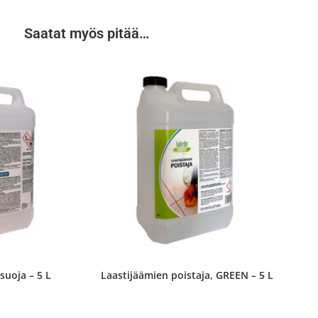
Saatat myös pitää…
suoja – 5 L
Laastijäämien poistaja, GREEN – 5 L