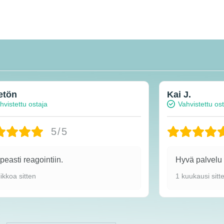
etön
Kai J.
hvistettu ostaja
Vahvistettu os
5/5
easti reagointiin.
Hyvä palvel
iikkoa sitten
1 kuukausi sitt