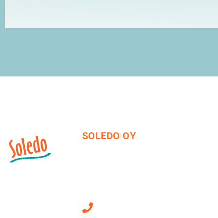
SOLEDO OY
Mäkirinteentie 13
36220 Kangasala
010 470 2790