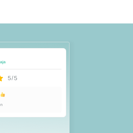
taja
5/5
u
en