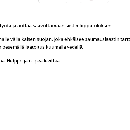
ötä ja auttaa saavuttamaan siistin lopputuloksen.
nalle väliaikaisen suojan, joka ehkäisee saumauslaastin ta
 pesemällä laatoitus kuumalla vedellä.
öä. Helppo ja nopea levittää.