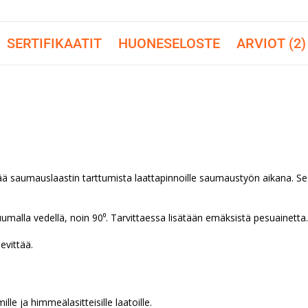
SERTIFIKAATIT
HUONESELOSTE
ARVIOT (2)
ää saumauslaastin tarttumista laattapinnoille saumaustyön aikana. S
malla vedellä, noin 90⁰. Tarvittaessa lisätään emäksistä pesuainetta.
evittää.
le ja himmeälasitteisille laatoille.