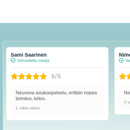
Sami Saarinen
Nim
Vahvistettu ostaja
Va
5/5
Neuvova asiakaspalvelu, erittäin nopea
Nop
toimitus, kiitos.
3 v
1 viikko sitten