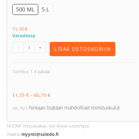
500 ML
5 L
11,73
€
Varastossa
-
+
LISÄÄ OSTOSKORIIN
Toimitus 1-4 päivää
11,73
€
–
60,75
€
hintaan lisätään mahdolliset toimituskulut
sis. ALV
,
HUOM! Yritysasiakas, voit kysyä suurempia
määriä:
:
myynti@soledo.fi