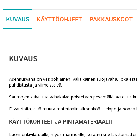
KUVAUS
KÄYTTÖOHJEET
PAKKAUSKOOT
KUVAUS
Asennusvaha on vesipohjainen, väliaikainen suojavaha, joka est
puhdistusta ja viimeistelyä.
Saumojen kuivuttua vahakalvo poistetaan pesemällä laatoitus kuu
Ei vaurioita, eikä muuta materiaalin ulkonäköä. Helppo ja nopea l
KÄYTTÖKOHTEET JA PINTAMATERIAALIT
Luonnonkivilaatoille, myös marmorille, keraamisille lasittamattomil