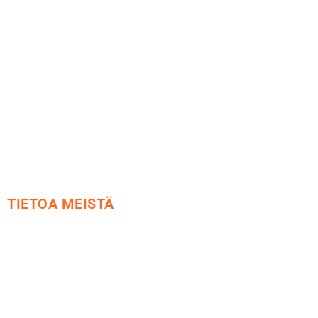
Maksu ja toimitus
Peruutusoikeus
Käyttöehdot
Tietosuoja
Yhteystiedot
TIETOA MEISTÄ
Me yrityksenä
Ideat ja ohjeet
Vastuullisuus