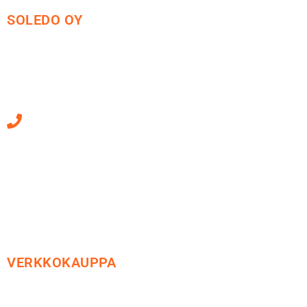
SOLEDO OY
Mäkirinteentie 13
36220 Kangasala
010 470 2790
Sähköpostiosoitteet
ovat muotoa
etunimi.sukunimi@soledo.fi
VERKKOKAUPPA