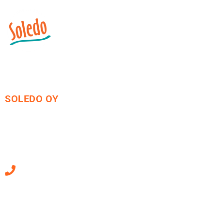
SOLEDO OY
Mäkirinteentie 13
36220 Kangasala
010 470 2790
Sähköpostiosoitteet
ovat muotoa
etunimi.sukunimi@soledo.fi