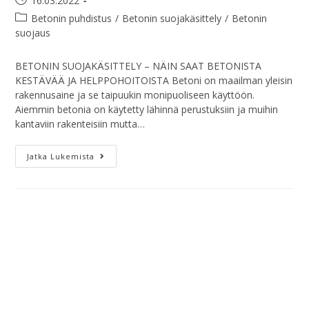
16.03.2022
Betonin puhdistus
/
Betonin suojakäsittely
/
Betonin
suojaus
BETONIN SUOJAKÄSITTELY – NÄIN SAAT BETONISTA
KESTÄVÄÄ JA HELPPOHOITOISTA Betoni on maailman yleisin
rakennusaine ja se taipuukin monipuoliseen käyttöön.
Aiemmin betonia on käytetty lähinnä perustuksiin ja muihin
kantaviin rakenteisiin mutta…
Jatka Lukemista