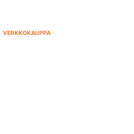
VERKKOKAUPPA
Maksu ja toimitus
Peruutusoikeus
Käyttöehdot
Tietosuoja
Yhteystiedot