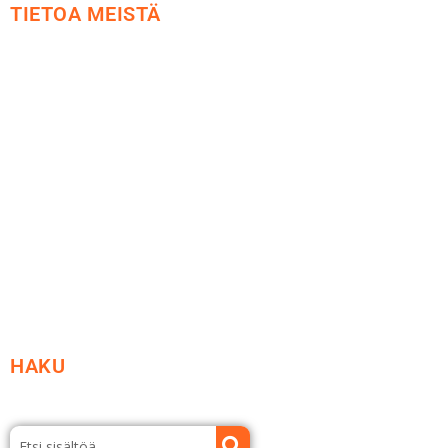
TIETOA MEISTÄ
Me yrityksenä
Ideat ja ohjeet
Vastuullisuus
Etsi jälleenmyyjä
Esitteet ja tuotekuvastot
HAKU