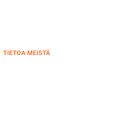
Tietosuoja
Yhteystiedot
TIETOA MEISTÄ
Me yrityksenä
Ideat ja ohjeet
Vastuullisuus
Etsi jälleenmyyjä
Esitteet ja tuotekuvastot