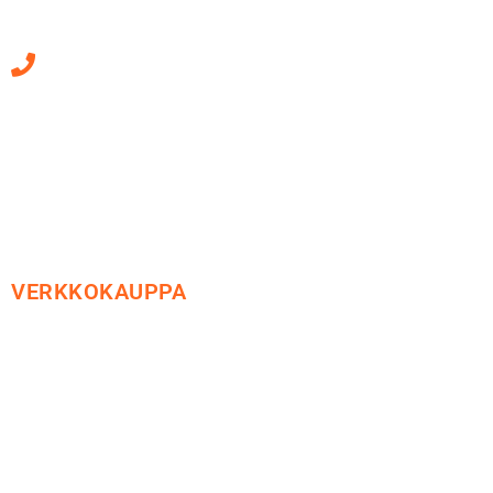
010 470 2790
Sähköpostiosoitteet
ovat muotoa
etunimi.sukunimi@soledo.fi
VERKKOKAUPPA
Maksu ja toimitus
Peruutusoikeus
Käyttöehdot