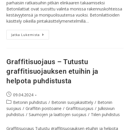
parhaisiin ratkaisuihin pitkän elinkaaren takaamiseksi
Betonilattiat ovat suosittu valinta monissa rakennuskohteissa
kestävyytensä ja monipuolisuutensa vuoksi. Betonilattioiden
käsittely oikeilla pintakäsittelymenetelmillä…
Jatka Lukemista
Graffitisuojaus – Tutustu
graffitisuojauksen etuihin ja
helpota puhdistusta
09.04.2024
Betonin puhdistus
/
Betonin suojakäsittely
/
Betonin
suojaus
/
Graffitin poistoaine
/
Graffitisuojaus
/
Julkisivun
puhdistus
/
Saumojen ja laattojen suojaus
/
Tiilen puhdistus
Graffitisuojaus Tutustu graffitisuojauksen etuihin ja helpota