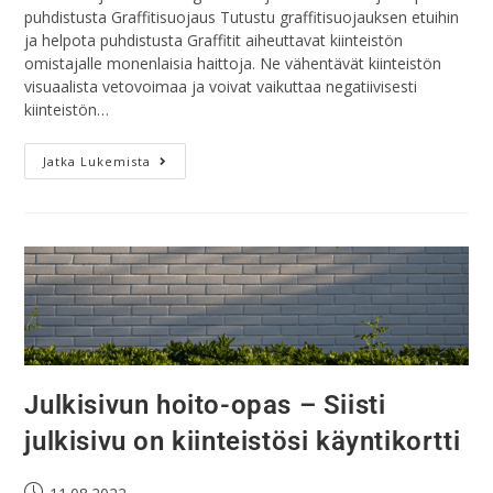
puhdistusta Graffitisuojaus Tutustu graffitisuojauksen etuihin
ja helpota puhdistusta Graffitit aiheuttavat kiinteistön
omistajalle monenlaisia haittoja. Ne vähentävät kiinteistön
visuaalista vetovoimaa ja voivat vaikuttaa negatiivisesti
kiinteistön…
Jatka Lukemista
Julkisivun hoito-opas – Siisti
julkisivu on kiinteistösi käyntikortti