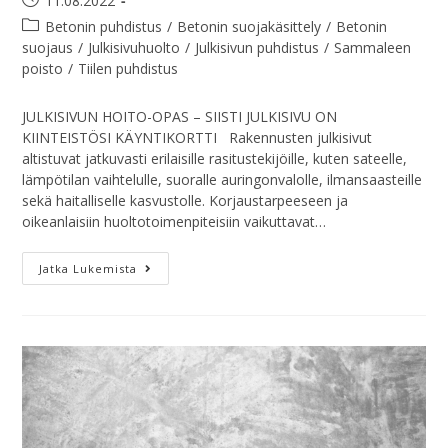
11.08.2022
Betonin puhdistus
/
Betonin suojakäsittely
/
Betonin
suojaus
/
Julkisivuhuolto
/
Julkisivun puhdistus
/
Sammaleen
poisto
/
Tiilen puhdistus
JULKISIVUN HOITO-OPAS – SIISTI JULKISIVU ON
KIINTEISTÖSI KÄYNTIKORTTI Rakennusten julkisivut
altistuvat jatkuvasti erilaisille rasitustekijöille, kuten sateelle,
lämpötilan vaihtelulle, suoralle auringonvalolle, ilmansaasteille
sekä haitalliselle kasvustolle. Korjaustarpeeseen ja
oikeanlaisiin huoltotoimenpiteisiin vaikuttavat…
Jatka Lukemista