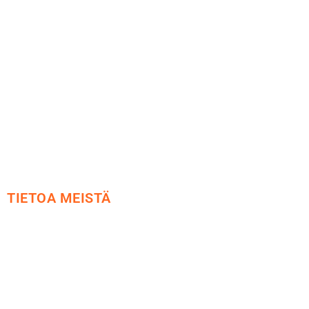
Maksu ja toimitus
Peruutusoikeus
Käyttöehdot
Tietosuoja
Yhteystiedot
TIETOA MEISTÄ
Me yrityksenä
Ideat ja ohjeet
Vastuullisuus