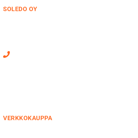
SOLEDO OY
Mäkirinteentie 13
36220 Kangasala
010 470 2790
Sähköpostiosoitteet
ovat muotoa
etunimi.sukunimi@soledo.fi
VERKKOKAUPPA