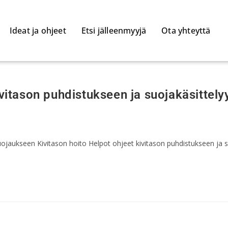
Ideat ja ohjeet
Etsi jälleenmyyjä
Ota yhteyttä
ivitason puhdistukseen ja suojakäsittely
ojaukseen Kivitason hoito Helpot ohjeet kivitason puhdistukseen ja su