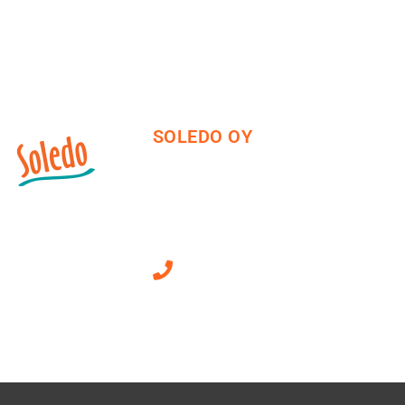
SOLEDO OY
Mäkirinteentie 13
36220 Kangasala
010 470 2790
Sähköpostiosoitteet
ovat muotoa
etunimi.sukunimi@soledo.fi