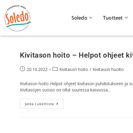
Soledo
Tuotteet
Kivitason hoito – Helpot ohjeet k
20.10.2022
Kivitason hoito
/
Kivitason huolto
Kivitason hoito Helpot ohjeet kivitason puhdistukseen ja su
Kivitasojen suosio on ollut suuressa kasvussa…
Jatka Lukemista