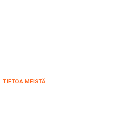
Maksu ja toimitus
Peruutusoikeus
Käyttöehdot
Tietosuoja
Yhteystiedot
TIETOA MEISTÄ
Me yrityksenä
Ideat ja ohjeet
Vastuullisuus