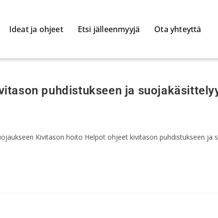
Ideat ja ohjeet
Etsi jälleenmyyjä
Ota yhteyttä
ivitason puhdistukseen ja suojakäsittely
ojaukseen Kivitason hoito Helpot ohjeet kivitason puhdistukseen ja su