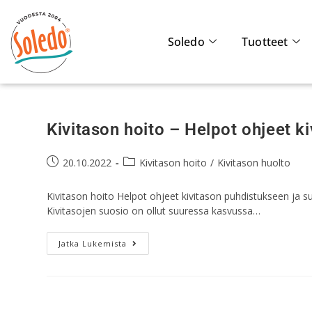
Soledo
Tuotteet
Kivitason hoito – Helpot ohjeet k
20.10.2022
Kivitason hoito
/
Kivitason huolto
Kivitason hoito Helpot ohjeet kivitason puhdistukseen ja su
Kivitasojen suosio on ollut suuressa kasvussa…
Jatka Lukemista