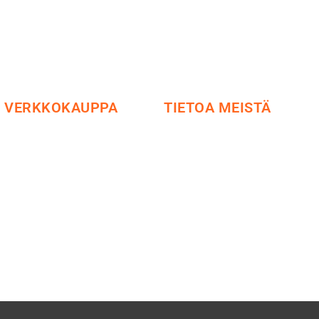
VERKKOKAUPPA
TIETOA MEISTÄ
Maksu ja toimitus
Me yrityksenä
Peruutusoikeus
Ideat ja ohjeet
Käyttöehdot
Vastuullisuus
Tietosuoja
Etsi jälleenmyyjä
Yhteystiedot
Esitteet ja tuotekuvastot