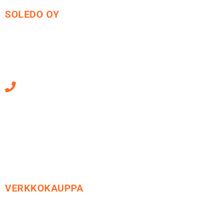
SOLEDO OY
Mäkirinteentie 13
36220 Kangasala
010 470 2790
Sähköpostiosoitteet
ovat muotoa
etunimi.sukunimi@soledo.fi
VERKKOKAUPPA