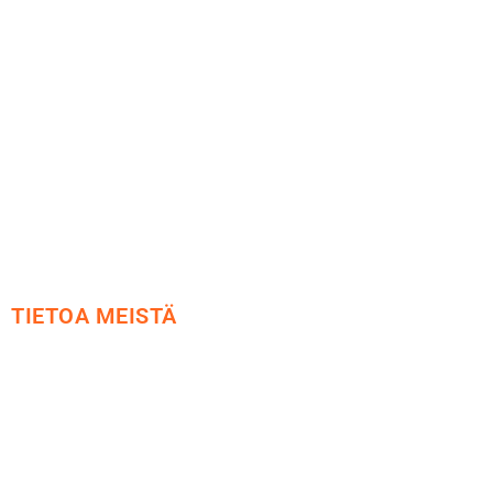
Maksu ja toimitus
Peruutusoikeus
Käyttöehdot
Tietosuoja
Yhteystiedot
TIETOA MEISTÄ
Me yrityksenä
Ideat ja ohjeet
Vastuullisuus