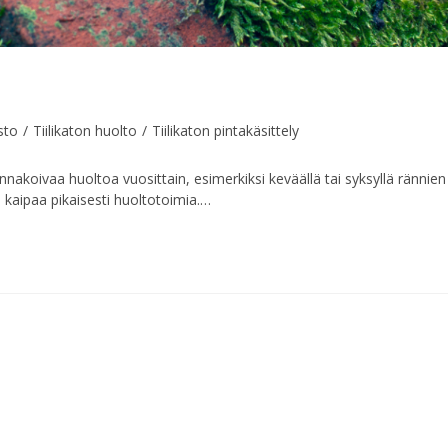
sto
/
Tiilikaton huolto
/
Tiilikaton pintakäsittely
ivaa huoltoa vuosittain, esimerkiksi keväällä tai syksyllä rännien 
 kaipaa pikaisesti huoltotoimia.…