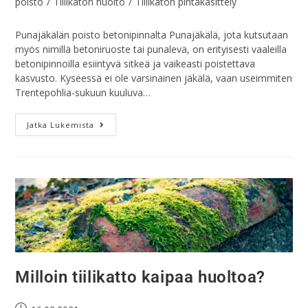
poisto
/
Tiilikaton huolto
/
Tiilikaton pintakäsittely
Punajäkälän poisto betonipinnalta Punajäkälä, jota kutsutaan
myös nimillä betoniruoste tai punalevä, on erityisesti vaaleilla
betonipinnoilla esiintyvä sitkeä ja vaikeasti poistettava
kasvusto. Kyseessä ei ole varsinainen jäkälä, vaan useimmiten
Trentepohlia-sukuun kuuluva…
Jatka Lukemista
Milloin tiilikatto kaipaa huoltoa?