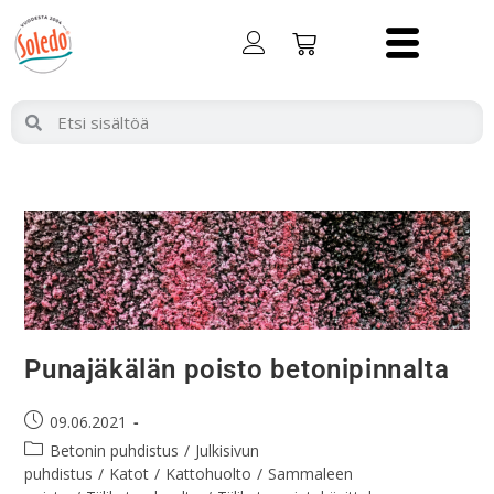
Punajäkälän poisto betonipinnalta
09.06.2021
Betonin puhdistus
/
Julkisivun
puhdistus
/
Katot
/
Kattohuolto
/
Sammaleen