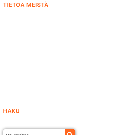
TIETOA MEISTÄ
Me yrityksenä
Ideat ja ohjeet
Vastuullisuus
Etsi jälleenmyyjä
Esitteet ja tuotekuvastot
HAKU