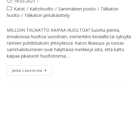
16.03.2021
Katot
/
Kattohuolto
/
Sammaleen poisto
/
Tiilikaton
huolto
/
Tiilikaton pintakäsittely
MILLOIN TIILIKATTO KAIPAA HUOLTOA? Suorita pientä,
ennakoivaa huoltoa vuosittain, esimerkiksi keväällä tai syksyllä
rännien puhdistuksen yhteydessä. Katon likaisuus ja runsas
sammaloituminen ovat hälyttäviä merkkejä siitä, että katto
kaipaa pikaisesti huoltotoimia.…
Jatka Lukemista