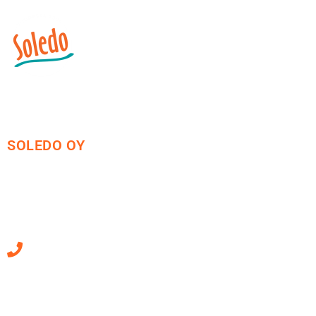
SOLEDO OY
Mäkirinteentie 13
36220 Kangasala
010 470 2790
Sähköpostiosoitteet
ovat muotoa
etunimi.sukunimi@soledo.fi