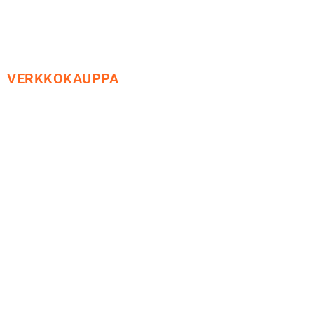
VERKKOKAUPPA
Maksu ja toimitus
Peruutusoikeus
Käyttöehdot
Tietosuoja
Yhteystiedot