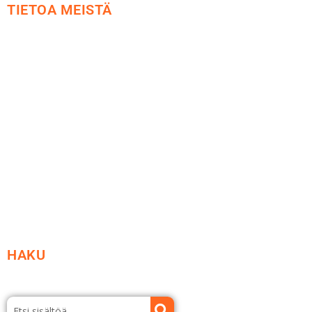
TIETOA MEISTÄ
Me yrityksenä
Ideat ja ohjeet
Vastuullisuus
Etsi jälleenmyyjä
Esitteet ja tuotekuvastot
HAKU