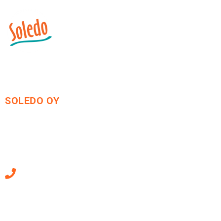
SOLEDO OY
Mäkirinteentie 13
36220 Kangasala
010 470 2790
Sähköpostiosoitteet
ovat muotoa
etunimi.sukunimi@soledo.fi