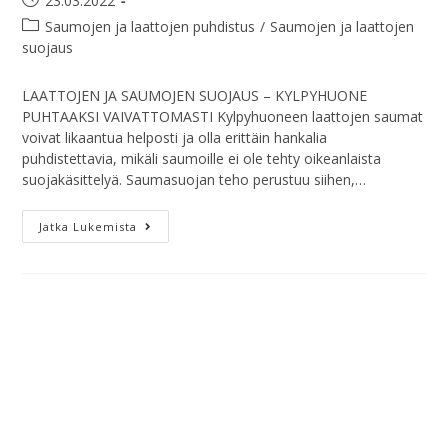
23.03.2022
Saumojen ja laattojen puhdistus
/
Saumojen ja laattojen
suojaus
LAATTOJEN JA SAUMOJEN SUOJAUS – KYLPYHUONE
PUHTAAKSI VAIVATTOMASTI Kylpyhuoneen laattojen saumat
voivat likaantua helposti ja olla erittäin hankalia
puhdistettavia, mikäli saumoille ei ole tehty oikeanlaista
suojakäsittelyä. Saumasuojan teho perustuu siihen,…
Jatka Lukemista