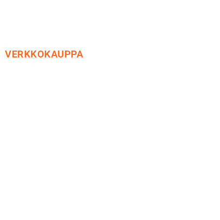
VERKKOKAUPPA
Maksu ja toimitus
Peruutusoikeus
Käyttöehdot
Tietosuoja
Yhteystiedot