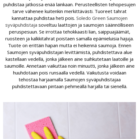
puhdistaa jatkossa enää lainkaan. Perusteellisten tehopesujen
tarve vähenee kuitenkin merkittävästi. Tuoreet tahrat
kannattaa puhdistaa heti pois.
Soledo Green Saumojen
syväpuhdistaja
soveltuu laattojen ja saumojen säännölliseen
peruspesuun. Se irrottaa tehokkaasti lian, saippuajäämät,
ruosteen ja kalkkitahrat poistaen samalla epämieluisia hajuja.
Tuote on erittäin hapan mutta ei heikennä saumoja. Ennen
Saumojen syväpuhdistajan levittämistä, puhdistettava alue
kastellaan vedellä, jonka jälkeen aine suihkutetaan laatoille ja
saumoille. Annetaan vaikuttaa noin minuutti, jonka jälkeen aine
huuhdotaan pois runsaalla vedellä. Vaikutusta voidaan
tehostaa harjaamalla Saumojen syväpuhdistajaa
puhdistettavaan pintaan pehmeällä harjalla tai sienellä.