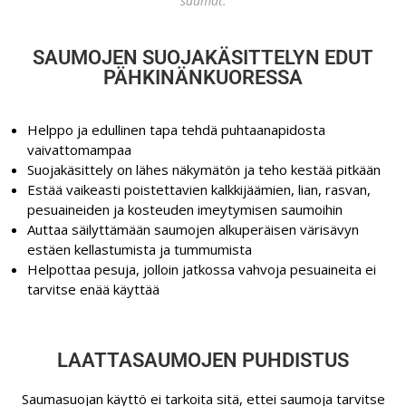
saumat.
SAUMOJEN SUOJAKÄSITTELYN EDUT
PÄHKINÄNKUORESSA
Helppo ja edullinen tapa tehdä puhtaanapidosta
vaivattomampaa
Suojakäsittely on lähes näkymätön ja teho kestää pitkään
Estää vaikeasti poistettavien kalkkijäämien, lian, rasvan,
pesuaineiden ja kosteuden imeytymisen saumoihin
Auttaa säilyttämään saumojen alkuperäisen värisävyn
estäen kellastumista ja tummumista
Helpottaa pesuja, jolloin jatkossa vahvoja pesuaineita ei
tarvitse enää käyttää
LAATTASAUMOJEN PUHDISTUS
Saumasuojan käyttö ei tarkoita sitä, ettei saumoja tarvitse