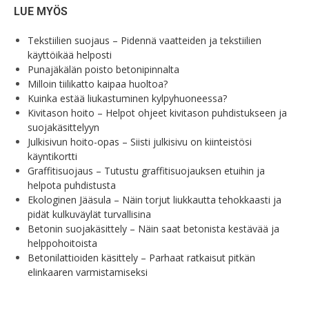
LUE MYÖS
Tekstiilien suojaus – Pidennä vaatteiden ja tekstiilien
käyttöikää helposti
Punajäkälän poisto betonipinnalta
Milloin tiilikatto kaipaa huoltoa?
Kuinka estää liukastuminen kylpyhuoneessa?
Kivitason hoito – Helpot ohjeet kivitason puhdistukseen ja
suojakäsittelyyn
Julkisivun hoito-opas – Siisti julkisivu on kiinteistösi
käyntikortti
Graffitisuojaus – Tutustu graffitisuojauksen etuihin ja
helpota puhdistusta
Ekologinen Jääsula – Näin torjut liukkautta tehokkaasti ja
pidät kulkuväylät turvallisina
Betonin suojakäsittely – Näin saat betonista kestävää ja
helppohoitoista
Betonilattioiden käsittely – Parhaat ratkaisut pitkän
elinkaaren varmistamiseksi