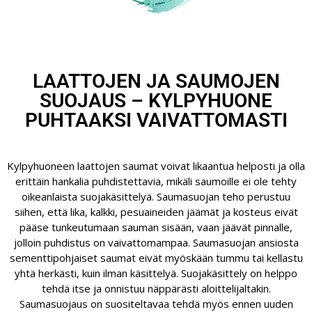
LAATTOJEN JA SAUMOJEN
SUOJAUS –
KYLPYHUONE
PUHTAAKSI VAIVATTOMASTI
Kylpyhuoneen laattojen saumat voivat likaantua helposti ja olla
erittäin hankalia puhdistettavia, mikäli saumoille ei ole tehty
oikeanlaista suojakäsittelyä. Saumasuojan teho perustuu
siihen, että lika, kalkki, pesuaineiden jäämät ja kosteus eivät
pääse tunkeutumaan sauman sisään, vaan jäävät pinnalle,
jolloin puhdistus on vaivattomampaa. Saumasuojan ansiosta
sementtipohjaiset saumat eivät myöskään tummu tai kellastu
yhtä herkästi, kuin ilman käsittelyä. Suojakäsittely on helppo
tehdä itse ja onnistuu näppärästi aloittelijaltakin.
Saumasuojaus on suositeltavaa tehdä myös ennen uuden