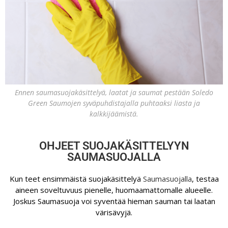
Ennen saumasuojakäsittelyä, laatat ja saumat pestään Soledo
Green Saumojen syväpuhdistajalla puhtaaksi liasta ja
kalkkijäämistä.
OHJEET SUOJAKÄSITTELYYN
SAUMASUOJALLA
Kun teet ensimmäistä suojakäsittelyä
Saumasuojalla
, testaa
aineen soveltuvuus pienelle, huomaamattomalle alueelle.
Joskus Saumasuoja voi syventää hieman sauman tai laatan
värisävyjä.