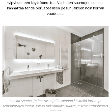
kylpyhuoneen käyttöönottoa. Vanhojen saumojen suojaus
kannattaa tehdä perusteellisen pesun jälkeen noin kerran
vuodessa.
Soledo Sauma- ja laattasuojalla voidaan käsitellä lattia- ja
seinäpintojen laatat, joissa mikrohuokoisuutta ja sementtipohjaiset