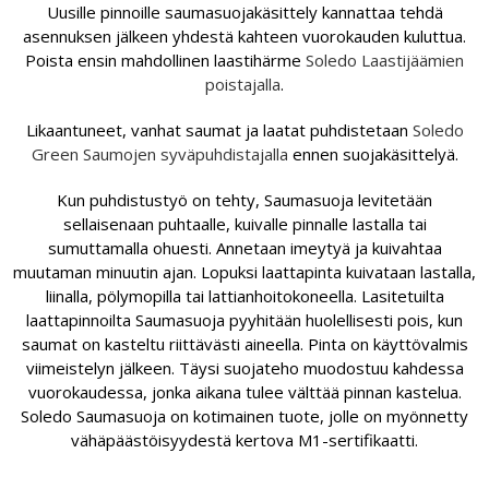
Uusille pinnoille saumasuojakäsittely kannattaa tehdä
asennuksen jälkeen yhdestä kahteen vuorokauden kuluttua.
Poista ensin mahdollinen laastihärme
Soledo Laastijäämien
poistajalla
.
Likaantuneet, vanhat saumat ja laatat puhdistetaan
Soledo
Green Saumojen syväpuhdistajalla
ennen suojakäsittelyä.
Kun puhdistustyö on tehty, Saumasuoja levitetään
sellaisenaan puhtaalle, kuivalle pinnalle lastalla tai
sumuttamalla ohuesti. Annetaan imeytyä ja kuivahtaa
muutaman minuutin ajan. Lopuksi laattapinta kuivataan lastalla,
liinalla, pölymopilla tai lattianhoitokoneella. Lasitetuilta
laattapinnoilta Saumasuoja pyyhitään huolellisesti pois, kun
saumat on kasteltu riittävästi aineella. Pinta on käyttövalmis
viimeistelyn jälkeen. Täysi suojateho muodostuu kahdessa
vuorokaudessa, jonka aikana tulee välttää pinnan kastelua.
Soledo Saumasuoja on kotimainen tuote, jolle on myönnetty
vähäpäästöisyydestä kertova M1-sertifikaatti.