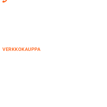
Sähköpostiosoitteet
ovat muotoa
etunimi.sukunimi@soledo.fi
VERKKOKAUPPA
Maksu ja toimitus
Peruutusoikeus
Käyttöehdot
Tietosuoja
Yhteystiedot