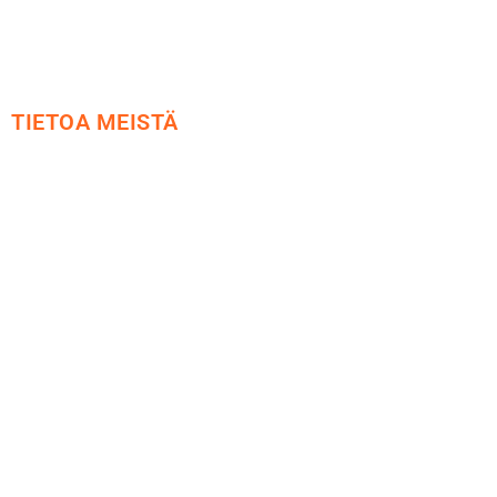
TIETOA MEISTÄ
Me yrityksenä
Ideat ja ohjeet
Vastuullisuus
Etsi jälleenmyyjä
Esitteet ja tuotekuvastot