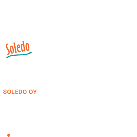
SOLEDO OY
Mäkirinteentie 13
36220 Kangasala
010 470 2790