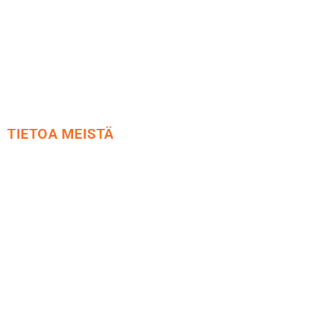
Tietosuoja
Yhteystiedot
TIETOA MEISTÄ
Me yrityksenä
Ideat ja ohjeet
Vastuullisuus
Etsi jälleenmyyjä
Esitteet ja tuotekuvastot