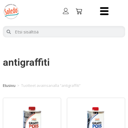
antigraffiti
Etusivu
>
Tuotteet avainsanalla “antigraffiti”