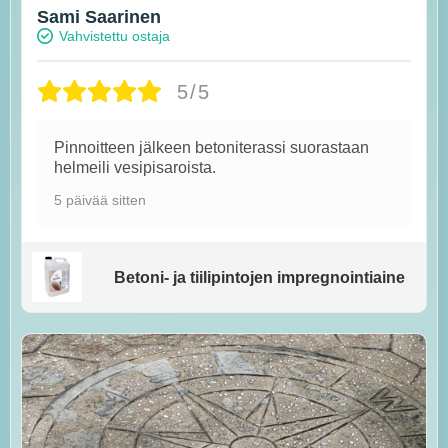
Sami Saarinen
Vahvistettu ostaja
5/5
Pinnoitteen jälkeen betoniterassi suorastaan
helmeili vesipisaroista.
5 päivää sitten
Betoni- ja tiilipintojen impregnointiaine