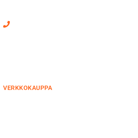
36220 Kangasala
010 470 2790
Sähköpostiosoitteet
ovat muotoa
etunimi.sukunimi@soledo.fi
VERKKOKAUPPA
Maksu ja toimitus
Peruutusoikeus
Käyttöehdot